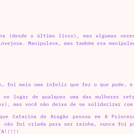
na (desde o último livro), mas algumas veze
invejosa. Manipulava, mas também era manipula
e… foi mais uma infeliz que fez o que pode, e
r no lugar de qualquer uma das mulheres re
es), mas você não deixa de se solidarizar com
que Catarina de Aragão passou em A Princes
, não foi criada para ser rainha, nunca foi p
TA!!!!!