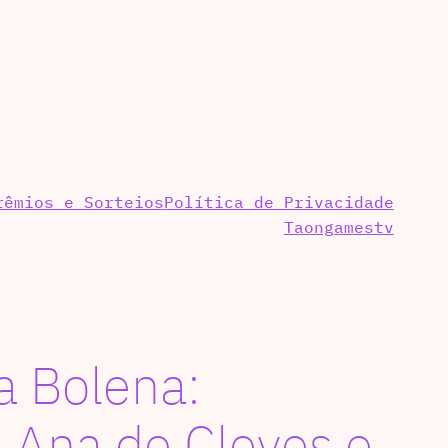
rêmios e Sorteios
Política de Privacidade
Taongamestv
a Bolena:
 Ana de Cleves e