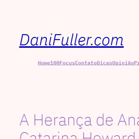
DaniFuller.com
Home
100Focus
Contato
Dicas
Opinião
P
A Herança de An
Catarina Howard,