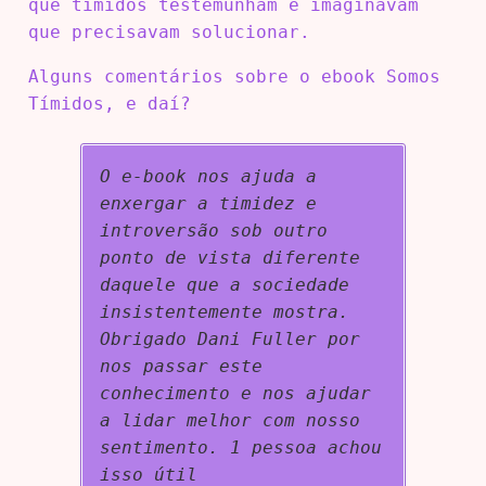
que tímidos testemunham e imaginavam
que precisavam solucionar.
Alguns comentários sobre o ebook Somos
Tímidos, e daí?
O e-book nos ajuda a
enxergar a timidez e
introversão sob outro
ponto de vista diferente
daquele que a sociedade
insistentemente mostra.
Obrigado Dani Fuller por
nos passar este
conhecimento e nos ajudar
a lidar melhor com nosso
sentimento. 1 pessoa achou
isso útil