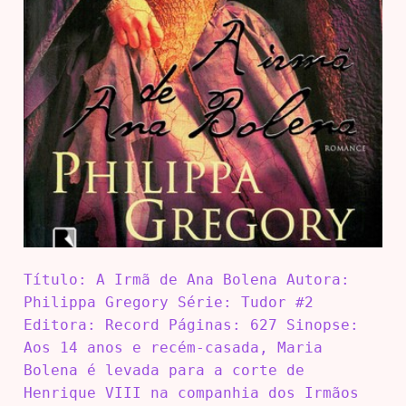
Título: A Irmã de Ana Bolena Autora:
Philippa Gregory Série: Tudor #2
Editora: Record Páginas: 627 Sinopse:
Aos 14 anos e recém-casada, Maria
Bolena é levada para a corte de
Henrique VIII na companhia dos Irmãos