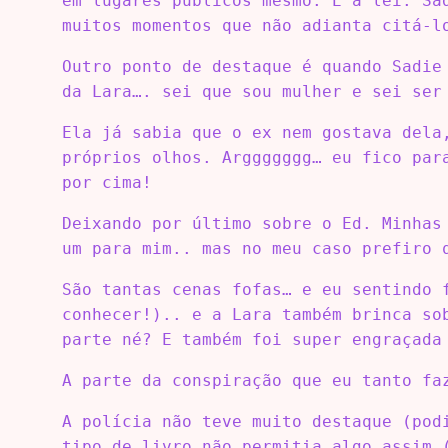
em lugares públicos mesmo. É a lei. Sa
muitos momentos que não adianta citá-l
Outro ponto de destaque é quando Sadie
da Lara…. sei que sou mulher e sei ser
Ela já sabia que o ex nem gostava dela
próprios olhos. Arggggggg… eu fico par
por cima!
Deixando por último sobre o Ed. Minhas
um para mim.. mas no meu caso prefiro 
São tantas cenas fofas… e eu sentindo 
conhecer!).. e a Lara também brinca so
parte né? E também foi super engraçada
A parte da conspiração que eu tanto fa
A polícia não teve muito destaque (pod
tipo de livro não permitia algo assim 