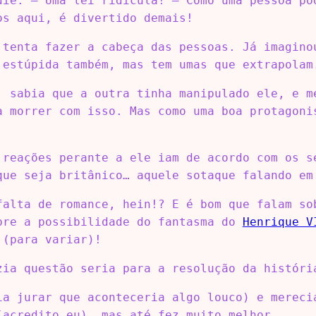
die: – Uma lei ridícula! – Como uma pessoa po
os aqui, é divertido demais!
 tenta fazer a cabeça das pessoas. Já imagino
 estúpida também, mas tem umas que extrapolam
, sabia que a outra tinha manipulado ele, e m
a morrer com isso. Mas como uma boa protagoni
 reações perante a ele iam de acordo com os s
que seja britânico… aquele sotaque falando em
falta de romance, hein!? E é bom que falam so
bre a possibilidade do fantasma do
Henrique V
 (para variar)!
zia questão seria para a resolução da históri
ia jurar que aconteceria algo louco) e mereci
(acredito eu), mas até fez muito melhor.