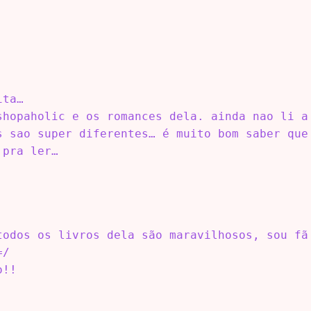
ita…
shopaholic e os romances dela. ainda nao li a
s sao super diferentes… é muito bom saber que
 pra ler…
todos os livros dela são maravilhosos, sou fã
=/
o!!