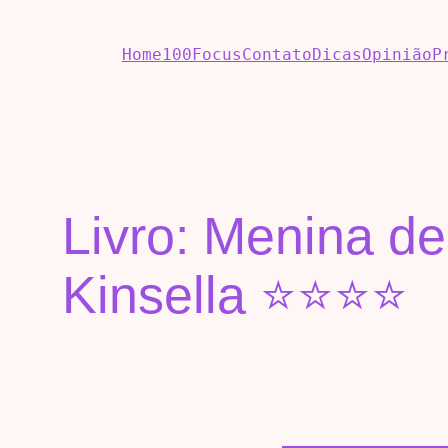
Home
100Focus
Contato
Dicas
Opinião
P
Livro: Menina de
Kinsella ⭐⭐⭐⭐