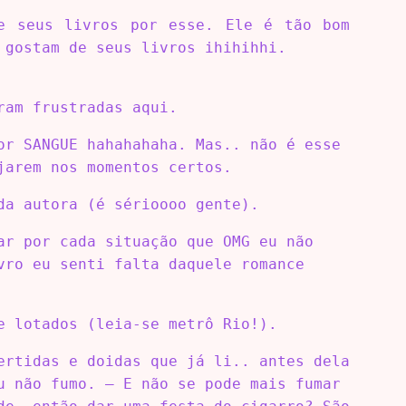
de seus livros por esse. Ele é tão bom
 gostam de seus livros ihihihhi.
ram frustradas aqui.
or SANGUE hahahahaha. Mas.. não é esse
jarem nos momentos certos.
da autora (é sérioooo gente).
ar por cada situação que OMG eu não
vro eu senti falta daquele romance
e lotados (leia-se metrô Rio!).
ertidas e doidas que já li.. antes dela
u não fumo. – E não se pode mais fumar