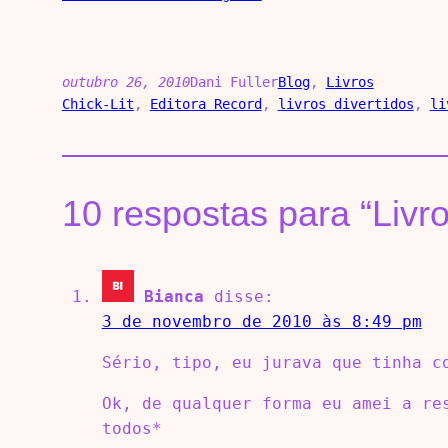
outubro 26, 2010
Dani Fuller
Blog
, 
Livros
Chick-Lit
, 
Editora Record
, 
livros divertidos
, 
li
10 respostas para “Livr
Bianca
disse:
3 de novembro de 2010 às 8:49 pm
Sério, tipo, eu jurava que tinha c
Ok, de qualquer forma eu amei a re
todos*