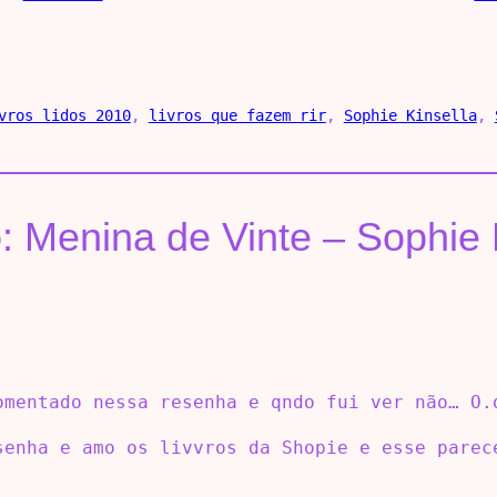
vros lidos 2010
, 
livros que fazem rir
, 
Sophie Kinsella
, 
o: Menina de Vinte – Sophie
omentado nessa resenha e qndo fui ver não… O.
senha e amo os livvros da Shopie e esse parec