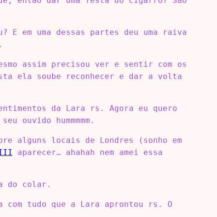
de, então dar uma festa do cigarro? São
u? E em uma dessas partes deu uma raiva
.
esmo assim precisou ver e sentir com os
sta ela soube reconhecer e dar a volta
entimentos da Lara rs. Agora eu quero
 seu ouvido hummmmm.
bre alguns locais de Londres (sonho em
III
aparecer… ahahah nem amei essa
a do colar.
a com tudo que a Lara aprontou rs. O