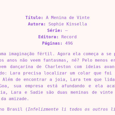
Título:
A Menina de Vinte
Autora:
Sophie Kinsella
Série:
–
Editora:
Record
Páginas:
496
uma imaginação fértil. Agora ela começa a se 
os anos não veem fantasmas, né? Pelo menos e
vem dançarina de Charleston com ideias avan
do: Lara precisa localizar um colar que foi
 Além de encontrar a joia, Lara tem que lid
Goa, sua empresa está afundando e ela aca
ria, Lara e Sadie são duas meninas de vinte
 da amizade.
no Brasil (
Infelizmente li todos os outros l