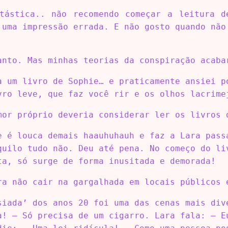
tástica.. não recomendo começar a leitura 
 uma impressão errada. E não gosto quando não
anto. Mas minhas teorias da conspiração acaba
a um livro de Sophie… e praticamente ansiei p
vro leve, que faz você rir e os olhos lacrime
mor próprio deveria considerar ler os livros 
e é louca demais haauhuhauh e faz a Lara pass
quilo tudo não. Deu até pena. No começo do li
ta, só surge de forma inusitada e demorada!
ra não cair na gargalhada em locais públicos 
siada’ dos anos 20 foi uma das cenas mais div
a! – Só precisa de um cigarro. Lara fala: – E