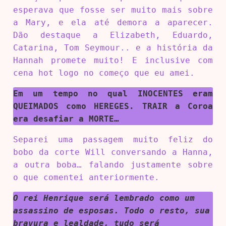
esperava que fosse ser muito mais sobre
a Mary, e ela até demora a aparecer.
Dão destaque a Elizabeth, Eduardo,
Catarina, Tom Seymour.. e a história da
Hannah promete muito! E inclusive com
cena hot logo no começo que eu amei.
Em um tempo no qual INOCENTES eram
QUEIMADOS como HEREGES. TRAIR a Coroa
era desafiar a MORTE…
Separei uma passagem muito feliz do
bobo da corte Will conversando a Hanna,
a outra boba… falando justamente sobre
o que comentei anteriormente.
O rei Henrique será lembrado como um
assassino de esposas. Todo o resto, sua
bravura e lealdade, tudo será