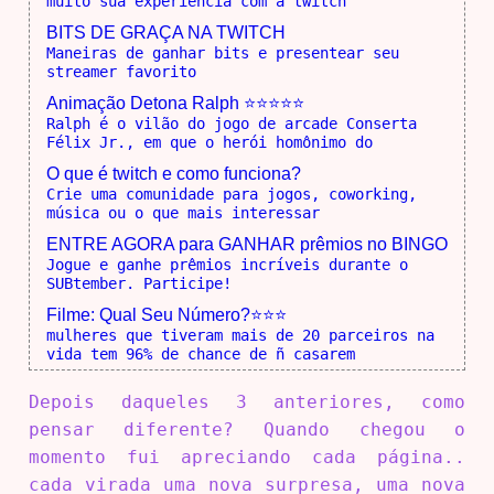
muito sua experiência com a twitch
BITS DE GRAÇA NA TWITCH
Maneiras de ganhar bits e presentear seu
streamer favorito
Animação Detona Ralph ⭐⭐⭐⭐⭐
Ralph é o vilão do jogo de arcade Conserta
Félix Jr., em que o herói homônimo do
O que é twitch e como funciona?
Crie uma comunidade para jogos, coworking,
música ou o que mais interessar
ENTRE AGORA para GANHAR prêmios no BINGO
Jogue e ganhe prêmios incríveis durante o
SUBtember. Participe!
Filme: Qual Seu Número?⭐⭐⭐
mulheres que tiveram mais de 20 parceiros na
vida tem 96% de chance de ñ casarem
Depois daqueles 3 anteriores, como
pensar diferente? Quando chegou o
momento fui apreciando cada página..
cada virada uma nova surpresa, uma nova