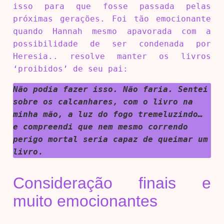
isso para que fosse passada pelas
próximas gerações. Foi tão emocionante
quando Hannah mesmo apavorada com a
possibilidade de ser condenada por
Heresia.. resolve manter os livros
‘proibidos’ de seu pai:
Não podia fazer isso. Não faria. Sentei
sobre os calcanhares, com o livro na
minha mão, a luz do fogo tremeluzindo…
e compreendi que nem mesmo correndo
perigo mortal seria capaz de queimar um
livro
.
Consideração finais e
muito emocionantes