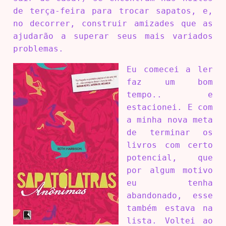
de terça-feira para trocar sapatos, e,
no decorrer, construir amizades que as
ajudarão a superar seus mais variados
problemas.
Eu comecei a ler
faz um bom
tempo.. e
estacionei. E com
a minha nova meta
de terminar os
livros com certo
potencial, que
por algum motivo
eu tenha
abandonado, esse
também estava na
lista. Voltei ao