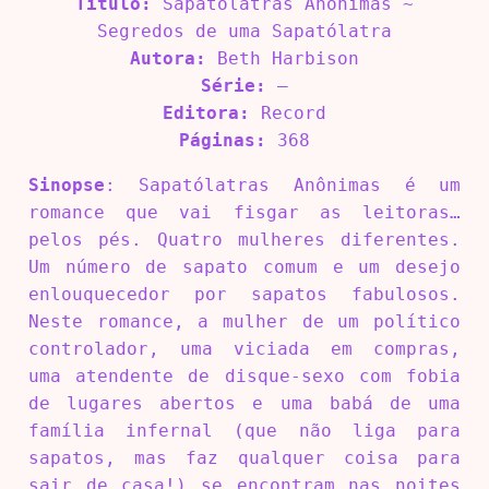
Título:
Sapatólatras Anônimas ~
Segredos de uma Sapatólatra
Autora:
Beth Harbison
Série:
–
Editora:
Record
Páginas:
368
Sinopse
: Sapatólatras Anônimas é um
romance que vai fisgar as leitoras…
pelos pés. Quatro mulheres diferentes.
Um número de sapato comum e um desejo
enlouquecedor por sapatos fabulosos.
Neste romance, a mulher de um político
controlador, uma viciada em compras,
uma atendente de disque-sexo com fobia
de lugares abertos e uma babá de uma
família infernal (que não liga para
sapatos, mas faz qualquer coisa para
sair de casa!) se encontram nas noites