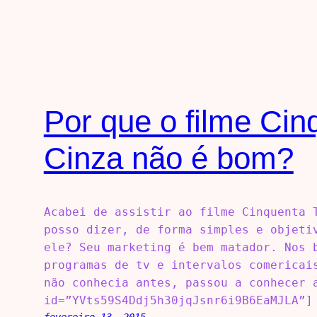
Por que o filme Cin
Cinza não é bom?
Acabei de assistir ao filme Cinquenta 
posso dizer, de forma simples e objeti
ele? Seu marketing é bem matador. Nos 
programas de tv e intervalos comericai
não conhecia antes, passou a conhecer 
id=”YVts59S4Ddj5h30jqJsnr6i9B6EaMJLA”]
fevereiro 13, 2015