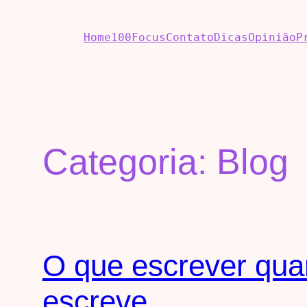
Home
100Focus
Contato
Dicas
Opinião
P
Categoria:
Blog
O que escrever qu
escreve