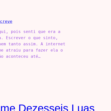
qui, pois senti que era a
a. Escrever o que sinto,
nem tanto assim. A internet
me atraiu para fazer ela o
ão aconteceu até…
lme Dezesseis Luas