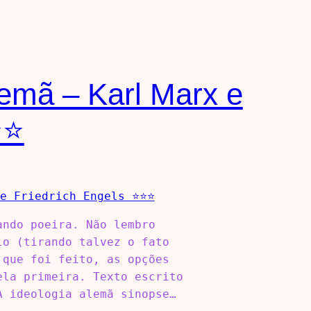
Alemã – Karl Marx e
⭐⭐
ando poeira. Não lembro
lo (tirando talvez o fato
 que foi feito, as opções
ela primeira. Texto escrito
A ideologia alemã sinopse…