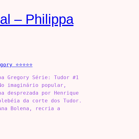
al – Philippa
pa Gregory Série: Tudor #1
No imaginário popular,
ha desprezada por Henrique
plebéia da corte dos Tudor.
Ana Bolena, recria a