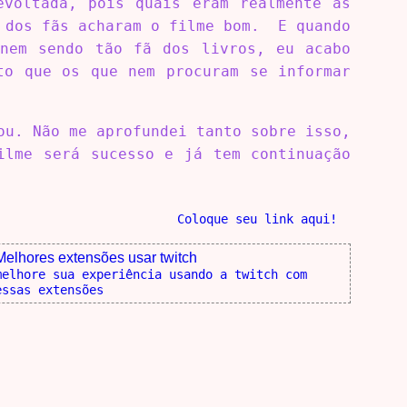
voltada, pois quais eram realmente as
e dos fãs acharam o filme bom. E quando
 nem sendo tão fã dos livros, eu acabo
to que os que nem procuram se informar
u. Não me aprofundei tanto sobre isso,
ilme será sucesso e já tem continuação
Coloque seu link aqui!
Melhores extensões usar twitch
melhore sua experiência usando a twitch com
essas extensões