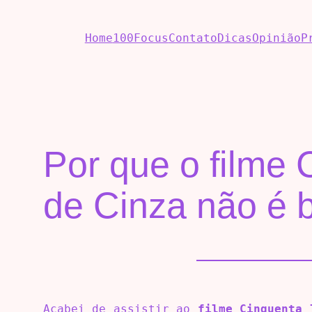
Home
100Focus
Contato
Dicas
Opinião
P
Por que o filme 
de Cinza não é
Acabei de assistir ao
filme Cinquenta 