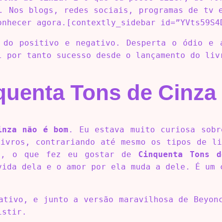
. Nos blogs, redes sociais, programas de tv 
onhecer agora.[contextly_sidebar id=”YVts59S4
 do positivo e negativo. Desperta o ódio e 
l por tanto sucesso desde o lançamento do liv
quenta Tons de Cinza
inza não é bom
. Eu estava muito curiosa sobr
livros, contrariando até mesmo os tipos de li
em, o que fez eu gostar de
Cinquenta Tons d
vida dela e o amor por ela muda a dele. É um 
cativo, e junto a versão maravilhosa de Beyo
istir.