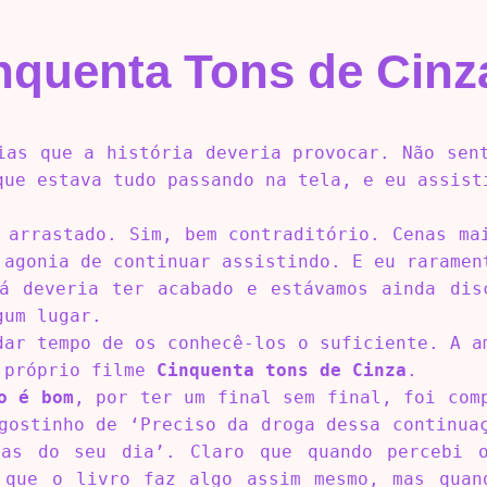
inquenta Tons de Cin
ias que a história deveria provocar. Não sen
que estava tudo passando na tela, e eu assist
 arrastado. Sim, bem contraditório. Cenas ma
 agonia de continuar assistindo. E eu raramen
á deveria ter acabado e estávamos ainda dis
gum lugar.
dar tempo de os conhecê-los o suficiente. A a
o próprio filme
Cinquenta tons de Cinza
.
o é bom
, por ter um final sem final, foi com
gostinho de ‘Preciso da droga dessa continua
ras do seu dia’. Claro que quando percebi 
 que o livro faz algo assim mesmo, mas quan