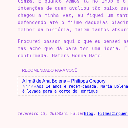
Cinza
. E quando vemos lá no IMDb e o 
intenções de quem avaliou tão baixo as
chegou a minha vez, eu fiquei um tant
defendendo até o filme daquelas piadi
melhor da história, falem tantos absur
Procurei passar aqui o que eu pensei 
mas acho que dá para ter uma ideia. E
confirmada. Haters Gonna Hate.
RECOMENDADO PARA VOCÊ
A Irmã de Ana Bolena – Philippa Gregory
⭐⭐⭐⭐⭐Aos 14 anos e recém-casada, Maria Bolena
é levada para a corte de Henrique
fevereiro 13, 2015
Dani Fuller
Blog
, 
Filmes
Cinquen