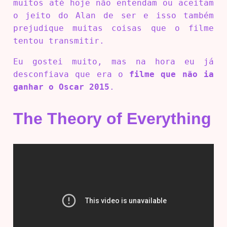
muitos até hoje não entendam ou aceitam
o jeito do Alan de ser e isso também
prejudique muitas coisas que o filme
tentou transmitir.
Eu gostei muito, mas na hora eu já
desconfiava que era o
filme que não ia
ganhar o Oscar 2015
.
The Theory of Everything