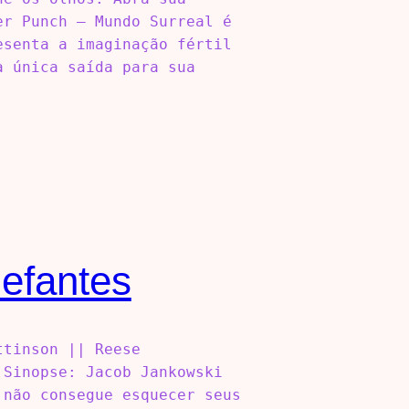
er Punch – Mundo Surreal é
esenta a imaginação fértil
a única saída para sua
lefantes
ttinson || Reese
 Sinopse: Jacob Jankowski
 não consegue esquecer seus