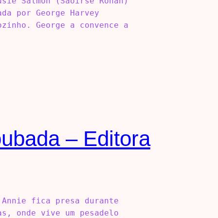
usie Salmon (Saoirse Ronan)
ada por George Harvey
ozinho. George a convence a
oubada – Editora
 Annie fica presa durante
as, onde vive um pesadelo