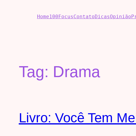
Home
100Focus
Contato
Dicas
Opinião
P
Tag:
Drama
Livro: Você Tem Me