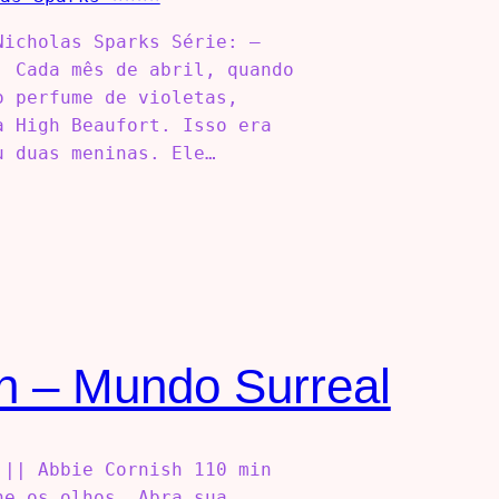
Nicholas Sparks Série: –
: Cada mês de abril, quando
o perfume de violetas,
a High Beaufort. Isso era
u duas meninas. Ele…
h – Mundo Surreal
 || Abbie Cornish 110 min
he os olhos. Abra sua