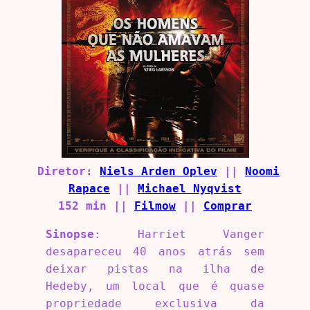
Diretor:
Niels Arden Oplev
||
Noomi
Rapace
||
Michael Nyqvist
152 min ||
Filmow
||
Comprar
Sinopse
: Harriet Vanger
desapareceu 40 anos atrás sem
deixar pistas na ilha de
Hedeby, um local que é quase
propriedade exclusiva da