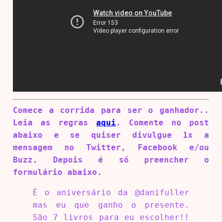
Comece a corrida para ser o ganhador..
Leia as regras
aqui
. Comente no post
abaixo e se quiser divulgue 1x a
mensagem no Twitter, Facebook e/ou
Buzz. Depois é só preencher o
formulário abaixo.
É o aniversário da @danifuller
mas eu que ganho o presente.
São 7 livros para eu escolher!!