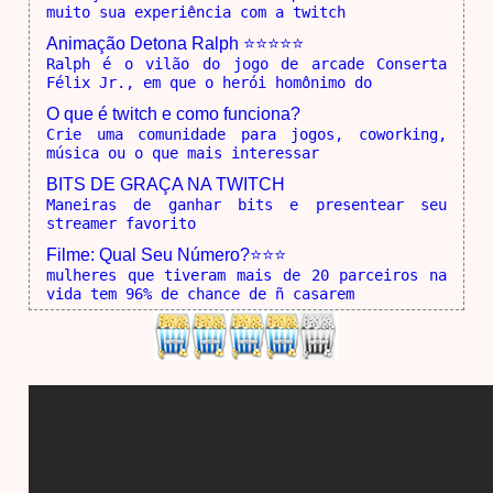
muito sua experiência com a twitch
Animação Detona Ralph ⭐⭐⭐⭐⭐
Ralph é o vilão do jogo de arcade Conserta
Félix Jr., em que o herói homônimo do
O que é twitch e como funciona?
Crie uma comunidade para jogos, coworking,
música ou o que mais interessar
BITS DE GRAÇA NA TWITCH
Maneiras de ganhar bits e presentear seu
streamer favorito
Filme: Qual Seu Número?⭐⭐⭐
mulheres que tiveram mais de 20 parceiros na
vida tem 96% de chance de ñ casarem