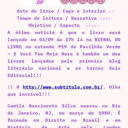
Arte do livro / Capa e interior
★
★
Tempo de leitura / Narrativa
★
★
★
★
Objetivo / Impacto
★
★
★
★
★
A ótima notícia é que o livro será
lançado em 03/09 ás 17h lá na BIENAL DO
LIVRO no estande P19 do Pavilhão Verde
– E Você Tem Meia Hora é também um dos
livros lançados pelo primeiro blog
literário nacional a se tornar Selo
Editorial!!!
!! O
http://www.subtitulo.com.br/
. Olha
que incrível!!!
Camila Nascimento Silva nasceu no Rio
de Janeiro, RJ, em março de 1980. É
formada em Direito no Brasil e em
História da Arte pela London