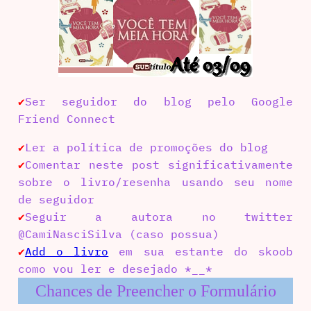
Ser seguidor do blog pelo Google
✔
Friend Connect
Ler a política de promoções do blog
✔
Comentar neste post significativamente
✔
sobre o livro/resenha usando seu nome
de seguidor
Seguir a autora no twitter
✔
@CamiNasciSilva (caso possua)
Add o livro
em sua estante do skoob
✔
como vou ler e desejado *__*
Chances de Preencher o Formulário