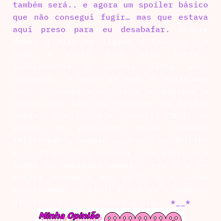
também será.. e agora um spoiler básico
que não consegui fugir… mas que estava
aqui preso para eu desabafar.
Sempre
achei q algo me ligava a Londres.. e
cada x sinto isso mais forte..
infelizmente ñ passei minha vida
viajando.. e morro de medo de avião…mas
caso eu consiga perder e aproveitar a
minha meia hora eu encontre um Dyllan
‘néam’? Que homem é esse!!!! OMFG! Tb
mereço um pouquinho dessa chamada
felicidade q sempre ouço por ai ihihihi
E eu fiquei tão curiosa para saber o q
tinha no embrulho menor…. era o q eu
estava pensando msm né??? O q acaba
acontecendo no final e tal em 3 lugares
diferentes? Rs.. espero q sim..
*__*