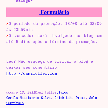
#BlogDF
Formulário
O período da promoção: 18/08 até 03/09
✔
às 23h59min
O vencedor será divulgado no blog em
✔
até 5 dias após o término da promoção.
Leu? Não esqueça de visitar o blog e
deixar seu comentário.
http://danifuller.com
agosto 18, 2011
Dani Fuller
Livros
Camila Nascimento Silva
, 
Chick-Lit
, 
Drama
, 
Selo
Subtítulo