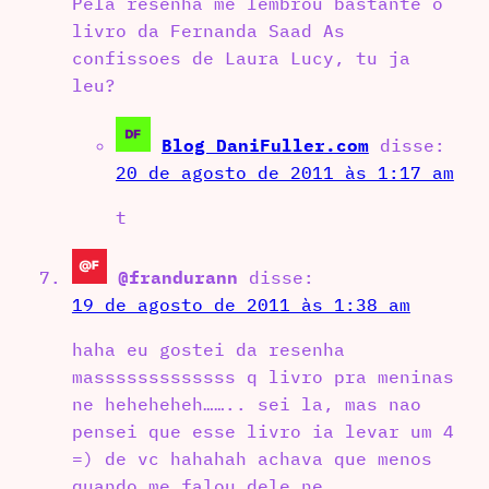
Pela resenha me lembrou bastante o
livro da Fernanda Saad As
confissoes de Laura Lucy, tu ja
leu?
Blog DaniFuller.com
disse:
20 de agosto de 2011 às 1:17 am
t
@frandurann
disse:
19 de agosto de 2011 às 1:38 am
haha eu gostei da resenha
masssssssssssss q livro pra meninas
ne heheheheh…….. sei la, mas nao
pensei que esse livro ia levar um 4
=) de vc hahahah achava que menos
quando me falou dele ne..