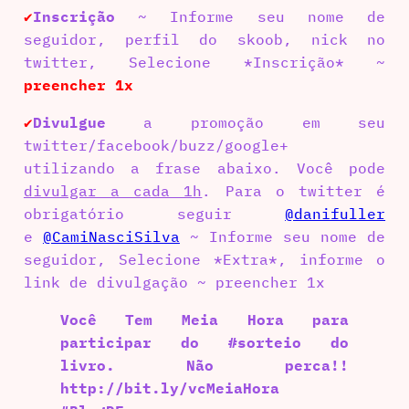
Inscrição
~ Informe seu nome de
✔
seguidor, perfil do skoob, nick no
twitter, Selecione *Inscrição* ~
preencher 1x
Divulgue
a promoção em seu
✔
twitter/facebook/buzz/google+
utilizando a frase abaixo. Você pode
divulgar a cada 1h
. Para o twitter é
obrigatório seguir
@danifuller
e
@CamiNasciSilva
~ Informe seu nome de
seguidor, Selecione *Extra*, informe o
link de divulgação ~ preencher 1x
Você Tem Meia Hora para
participar do #sorteio do
livro. Não perca!!
http://bit.ly/vcMeiaHora