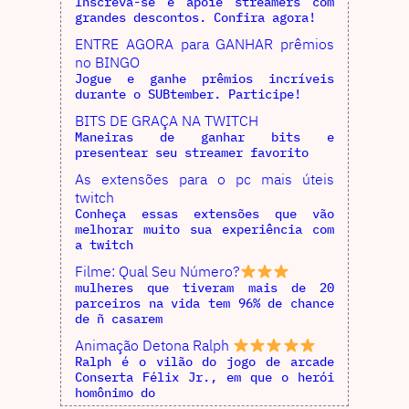
Inscreva-se e apoie streamers com
grandes descontos. Confira agora!
ENTRE AGORA para GANHAR prêmios
no BINGO
Jogue e ganhe prêmios incríveis
durante o SUBtember. Participe!
BITS DE GRAÇA NA TWITCH
Maneiras de ganhar bits e
presentear seu streamer favorito
As extensões para o pc mais úteis
twitch
Conheça essas extensões que vão
melhorar muito sua experiência com
a twitch
Filme: Qual Seu Número?
mulheres que tiveram mais de 20
parceiros na vida tem 96% de chance
de ñ casarem
Animação Detona Ralph
Ralph é o vilão do jogo de arcade
Conserta Félix Jr., em que o herói
homônimo do