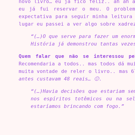
novo livro… eu já fico feliz.. ah ah 
eu já fui reservar o meu. O problem
expectativa para seguir minha leitura
lugar eu passei a ver algo sobre xadre
“(…)O que serve para fazer um enor
História já demonstrou tantas veze
Quem falar que não se interessou pe
Recomendaria a todos.. mas todos dá mu
muita vontade de reler o livro.. mas 
antes custavam 48 reais… 🙂
.
“(…)Havia decisões que estariam se
nos espíritos totêmicos ou na se
estaríamos brincando com fogo.”