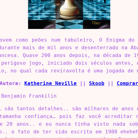
ovem como peões num tabuleiro, O Enigma do 
durante mais de mil anos e desenterrado na Ab
ancesa. Quase 200 anos depois, na década de 1
 perigoso jogo, iniciado dois séculos antes, 
io, no qual cada reviravolta é uma jogada de 
Autora:
Katherine Neville
||
Skoob
||
Compra
Benjamin Frankilin
… são tantos detalhes.. são milhares de anos 
tamanha confiança… pois faz você acreditar 
e 20 anos.. e eu nunca tinha visto nada so
o.. o fato de ter sido escrito em 1988 ehehe