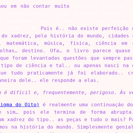
hou em não contar muito
sobra as ‘brancas’.
a (tentei pesquisar algo se pedras brancas sã
ão realmente fico sem saber).. talvez façam p
tico como o
∞
?
Pois é.. não existe perfeição 
 do xadrez, pela história do mundo, cidades 
o, matemática, música, física, ciência em 
colhas… destino. Ufa… o livro parece quas
 que foram levantadas questões que sempre pas
 tipo de ciência e tal.. ou apenas nasci na 
ue tudo praticamente já foi elaborado.. c
aneira dele.. ele responde a elas.
m é difícil e, frequentemente, perigoso. Às v
nigma do Oito)
é realmente uma continuação do
e sim… pois ele termina de forma abrupta
um xadrez do tipo.. as peças e tudo o mais? P
mos na história do mundo. Simplesmente genia