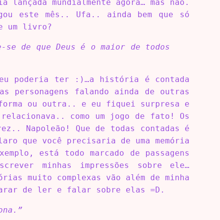
a lançada mundialmente agora… mas não.
gou este mês.. Ufa.. ainda bem que só
e um livro?
e-se de que Deus é o maior de todos
eu poderia ter :)…a história é contada
as personagens falando ainda de outras
forma ou outra.. e eu fiquei surpresa e
 relacionava.. como um jogo de fato! Os
rez.. Napoleão! Que de todas contadas é
laro que você precisaria de uma memória
xemplo, está todo marcado de passagens
screver minhas impressões sobre ele…
órias muito complexas vão além de minha
arar de ler e falar sobre elas =D.
ona.”