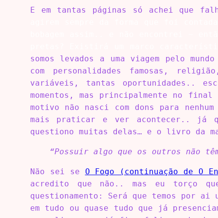
E em tantas páginas só achei que fal
agirem sempre da forma que foi contad
bobagem assim.. e não encontrei ~ ent
pretas? Existirá um marco caracterís
somos levados a uma viagem pelo mundo
com personalidades famosas, religiã
variáveis, tantas oportunidades.. es
momentos, mas principalmente no final
motivo não nasci com dons para nenhum
mais praticar e ver acontecer.. já q
questiono muitas delas… e o livro da m
“Possuir algo que os outros não tê
Não sei se
O Fogo (continuação de O E
acredito que não.. mas eu torço qu
questionamento: Será que temos por ai 
em tudo ou quase tudo que já presencia