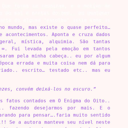
 Que forma se reuniram, e o motivo de
o do mal e pretas do bem.. ou qualquer
arte de alguma ‘escolha’ assim como as
no mundo, mas existe o quase perfeito…
e acontecimentos. Aponta e cruza dados
geral, mística, alquimia. São tantas
e ∞. Fui levada pela emoção em tantos
saram pela minha cabeça.. eu por algum
época errada e muita coisa nem dá para
riado.. escrito… testado etc.. mas eu
ezes, convém deixá-los no escuro.”
s fatos contados em O Enigma do Oito..
.. fazendo desejarmos por mais. E o
arando para pensar….faria muito sentido
l!! Se a autora manteve seu nível neste