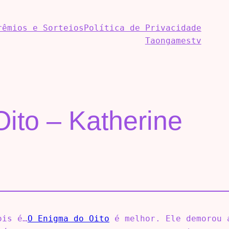
rêmios e Sorteios
Política de Privacidade
Taongamestv
ito – Katherine
ois é…
O Enigma do Oito
é melhor. Ele demorou a