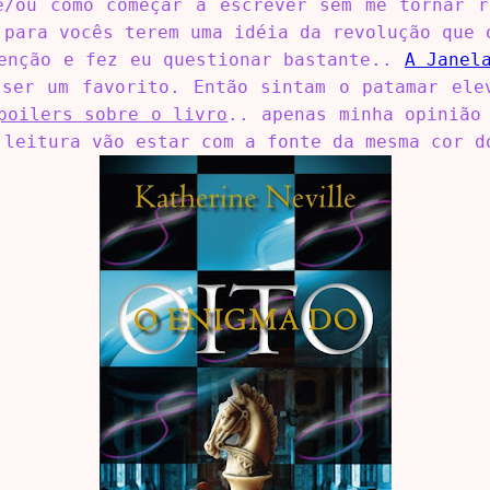
e/ou como começar a escrever sem me tornar 
 para vocês terem uma idéia da revolução que 
tenção e fez eu questionar bastante..
A Janel
 ser um favorito. Então sintam o patamar el
poilers sobre o livro
.. apenas minha opinião
 leitura vão estar com a fonte da mesma cor d