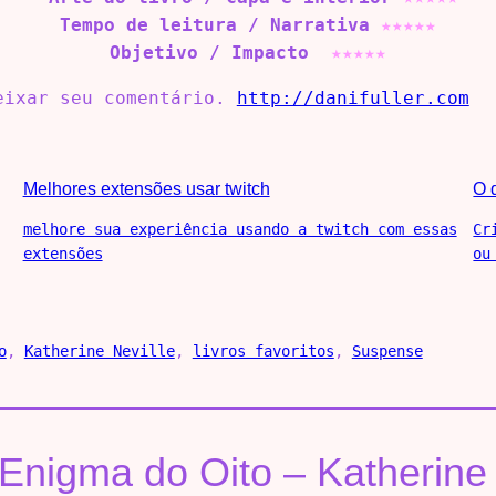
Tempo de leitura / Narrativa
★
★
★
★
★
Objetivo / Impacto
★
★
★
★
★
deixar seu comentário.
http://danifuller.com
Melhores extensões usar twitch
O 
melhore sua experiência usando a twitch com essas
Cr
extensões
ou
o
, 
Katherine Neville
, 
livros favoritos
, 
Suspense
Enigma do Oito – Katherine 