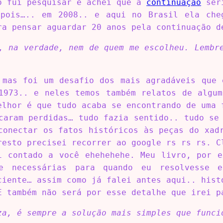
o fui pesquisar e achei que a
continuação
seri
epois….. em 2008.. e aqui no Brasil ela che
ra pensar aguardar 20 anos pela continuação d
, na verdade, nem de quem me escolheu. Lembr
 mas foi um desafio dos mais agradáveis que 
1973.. e neles temos também relatos de algum
elhor é que tudo acaba se encontrando de uma 
caram perdidas… tudo fazia sentido.. tudo se
conectar os fatos históricos às peças do xad
resto precisei recorrer ao google rs rs rs. C
i contado a você ehehehehe. Meu livro, por e
e necessárias para quando eu resolvesse e
ciente… assim como já falei antes aqui.. hist
E também não será por esse detalhe que irei p
za, é sempre a solução mais simples que funci