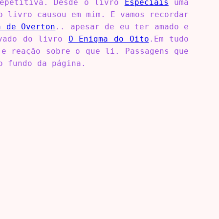
repetitiva. Desde o livro
Especiais
uma
o livro causou em mim. E vamos recordar
a de Overton
.. apesar de eu ter amado e
evado do livro
O Enigma do Oito
.Em tudo
 e reação sobre o que li. Passagens que
o fundo da página.