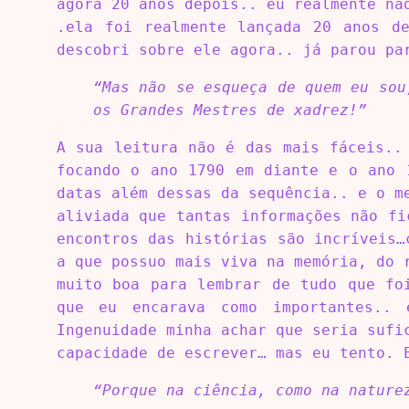
agora 20 anos depois.. eu realmente nã
.ela foi realmente lançada 20 anos d
descobri sobre ele agora.. já parou pa
“Mas não se esqueça de quem eu sou
os Grandes Mestres de xadrez!”
A sua leitura não é das mais fáceis..
focando o ano 1790 em diante e o ano 
datas além dessas da sequência.. e o m
aliviada que tantas informações não fi
encontros das histórias são incríveis…
a que possuo mais viva na memória, do 
muito boa para lembrar de tudo que fo
que eu encarava como importantes.. 
Ingenuidade minha achar que seria sufi
capacidade de escrever… mas eu tento. 
“Porque na ciência, como na nature