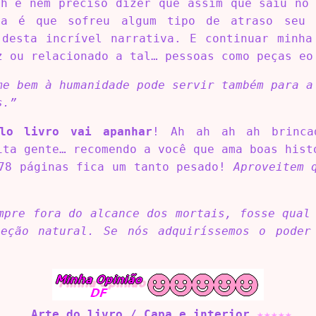
ah e nem preciso dizer que assim que saiu no 
a é que sofreu algum tipo de atraso seu 
 desta incrível narrativa. E continuar minha
z ou relacionado a tal… pessoas como peças e
me bem à humanidade pode servir também para a
s.”
lo livro vai apanhar
! Ah ah ah ah brincad
ita gente… recomendo a você que ama boas hist
678 páginas fica um tanto pesado!
Aproveitem 
mpre fora do alcance dos mortais, fosse qual
leção natural. Se nós adquiríssemos o poder
Arte do livro / Capa e interior
★★★★
★