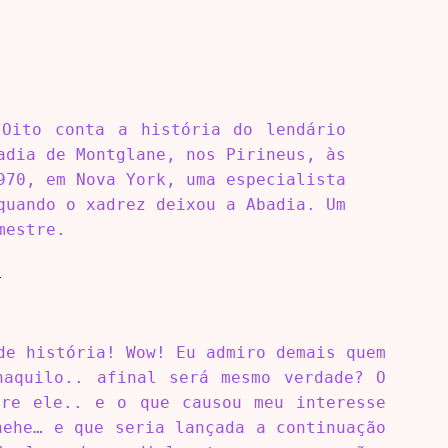
Oito conta a história do lendário
adia de Montglane, nos Pirineus, às
970, em Nova York, uma especialista
quando o xadrez deixou a Abadia. Um
mestre.
r
de história! Wow! Eu admiro demais quem
naquilo.. afinal será mesmo verdade? O
bre ele.. e o que causou meu interesse
hehe… e que seria lançada a continuação