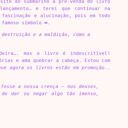
site do submarino a pré-venda do livro
lançamento… e terei que continuar na
 fascinação e alucinação, pois em todo
o famoso símbolo
∞
.
 destruição e a maldição, como a
eira…. mas o livro é indescritível!
órias e ama quebrar a cabeça. Estou com
que agora os livros estão em promoção..
 fosse a nossa crença – nos deuses,
 de dar ou negar algo tão imenso,