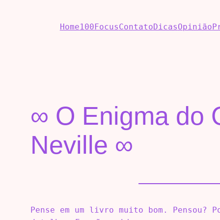
Home
100Focus
Contato
Dicas
Opinião
P
∞ O Enigma do O
Neville ∞
Pense em um livro muito bom. Pensou? P