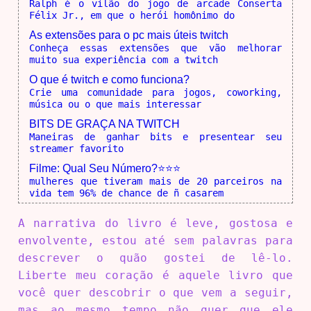
Ralph é o vilão do jogo de arcade Conserta
Félix Jr., em que o herói homônimo do
As extensões para o pc mais úteis twitch
Conheça essas extensões que vão melhorar
muito sua experiência com a twitch
O que é twitch e como funciona?
Crie uma comunidade para jogos, coworking,
música ou o que mais interessar
BITS DE GRAÇA NA TWITCH
Maneiras de ganhar bits e presentear seu
streamer favorito
Filme: Qual Seu Número?⭐⭐⭐
mulheres que tiveram mais de 20 parceiros na
vida tem 96% de chance de ñ casarem
A narrativa do livro é leve, gostosa e
envolvente, estou até sem palavras para
descrever o quão gostei de lê-lo.
Liberte meu coração é aquele livro que
você quer descobrir o que vem a seguir,
mas ao mesmo tempo não quer que ele