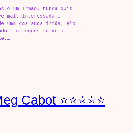
ãs e um irmão, nunca quis
ve mais interessada em
de uma das suas irmãs, ela
ado – o sequestro de um
te.…
– Meg Cabot ⭐⭐⭐⭐⭐