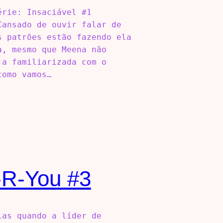
érie: Insaciável #1
Cansado de ouvir falar de
s patrões estão fazendo ela
a, mesmo que Meena não
ja familiarizada com o
como vamos…
-R-You #3
ias quando a líder de