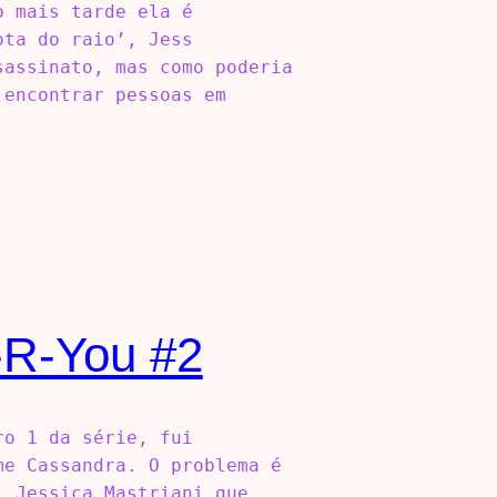
o mais tarde ela é
ota do raio’, Jess
sassinato, mas como poderia
 encontrar pessoas em
-R-You #2
ro 1 da série, fui
me Cassandra. O problema é
: Jessica Mastriani que