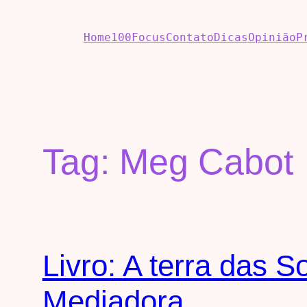
Home
100Focus
Contato
Dicas
Opinião
P
Tag:
Meg Cabot
Livro: A terra das 
Mediadora