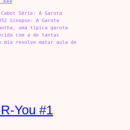
 Cabot Série: A Garota
352 Sinopse: A Garota
antha, uma típica garota
ecida com a de tantas
m dia resolve matar aula de
-R-You #1