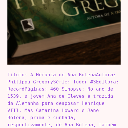
Título: A Herança de Ana BolenaAutora:
Philippa GregorySérie: Tudor #3Editora:
RecordPáginas: 460 Sinopse: No ano de
1539, a jovem Ana de Cleves é trazida
da Alemanha para desposar Henrique
VIII. Mas Catarina Howard e Jane
Bolena, prima e cunhada,
respectivamente, de Ana Bolena, também