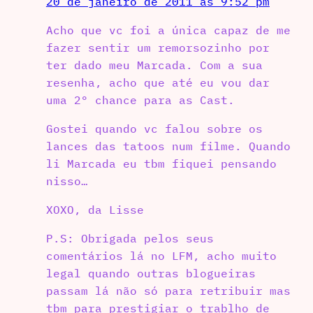
20 de janeiro de 2011 às 9:52 pm
Acho que vc foi a única capaz de me
fazer sentir um remorsozinho por
ter dado meu Marcada. Com a sua
resenha, acho que até eu vou dar
uma 2° chance para as Cast.
Gostei quando vc falou sobre os
lances das tatoos num filme. Quando
li Marcada eu tbm fiquei pensando
nisso…
XOXO, da Lisse
P.S: Obrigada pelos seus
comentários lá no LFM, acho muito
legal quando outras blogueiras
passam lá não só para retribuir mas
tbm para prestigiar o trablho de