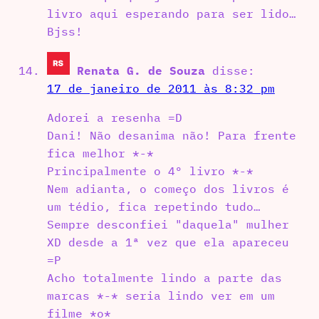
livro aqui esperando para ser lido…
Bjss!
Renata G. de Souza
disse:
17 de janeiro de 2011 às 8:32 pm
Adorei a resenha =D
Dani! Não desanima não! Para frente
fica melhor *-*
Principalmente o 4º livro *-*
Nem adianta, o começo dos livros é
um tédio, fica repetindo tudo…
Sempre desconfiei "daquela" mulher
XD desde a 1ª vez que ela apareceu
=P
Acho totalmente lindo a parte das
marcas *-* seria lindo ver em um
filme *o*