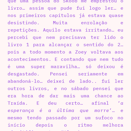
que uma pessoa do Skoob me emprestou o
livro… assim que pude fui logo ler… e
nos primeiros capítulos já estava quase
desistindo. Muita enrolação e
repetições. Aquilo estava irritando… eu
percebi que nem precisava ter lido o
livro 1 para alcançar o sentido do 2…
pois a todo momento a Zoey voltava aos
acontecimentos. E contando que nem tudo
é uma super maravilha… só deixou é
desgastado. Pensei seriamente em
abandoná-lo… deixei de lado.. fui ler
outros livros, e no sábado pensei que
era hora de dar mais uma chance ao
Traída. E deu certo… afinal ‘
a
esperança é a última que morre
’… e
mesmo tendo passado por um sufoco no
início depois o ritmo melhora