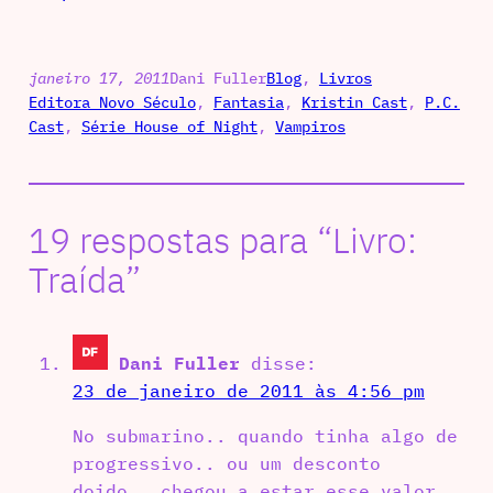
janeiro 17, 2011
Dani Fuller
Blog
, 
Livros
Editora Novo Século
, 
Fantasia
, 
Kristin Cast
, 
P.C.
Cast
, 
Série House of Night
, 
Vampiros
19 respostas para “Livro:
Traída”
Dani Fuller
disse:
23 de janeiro de 2011 às 4:56 pm
No submarino.. quando tinha algo de
progressivo.. ou um desconto
doido.. chegou a estar esse valor……