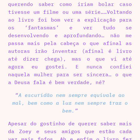
querendo saber como iriam bolar caso
tivesse um filme ou uma série……Voltando
ao livro foi bom ver a explicação para
os ‘fantasmas’ e ver tudo se
desenvolvendo e aprofundando… não me
passa mais pela cabeça o que afinal as
autoras irão inventar (afinal é livro
até dizer chega), mas o que vi até
agora eu gostei. E nunca confiei
naquela mulher para ser sincera… o que
a Deusa fala é bem verdade, né?
“
A escuridão nem sempre equivale ao
mal, bem como a luz nem sempre traz o
bem.
”
Apesar do gostinho de querer saber mais
da Zoey e seus amigos que estão cada
vez mais fofos… Ah e enfim o livro fez