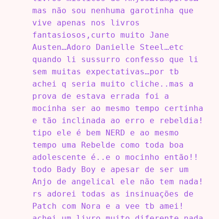
mas não sou nenhuma garotinha que
vive apenas nos livros
fantasiosos,curto muito Jane
Austen…Adoro Danielle Steel…etc
quando li sussurro confesso que li
sem muitas expectativas…por tb
achei q seria muito cliche..mas a
prova de estava errada foi a
mocinha ser ao mesmo tempo certinha
e tão inclinada ao erro e rebeldia!
tipo ele é bem NERD e ao mesmo
tempo uma Rebelde como toda boa
adolescente é..e o mocinho então!!
todo Bady Boy e apesar de ser um
Anjo de angelical ele não tem nada!
rs adorei todas as insinuações de
Patch com Nora e a vee tb amei!
achei um livro muito diferente nada