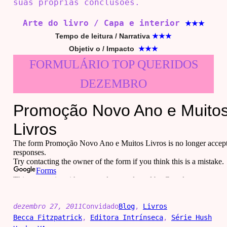
suas próprias conclusões.
Arte do livro / Capa e interior
★
★
★
Tempo de leitura / Narrativa
★
★
★
Objetiv o / Impacto
★
★
★
FORMULÁRIO TOP QUERIDOS
DEZEMBRO
dezembro 27, 2011
Convidado
Blog
, 
Livros
Becca Fitzpatrick
, 
Editora Intrínseca
, 
Série Hush