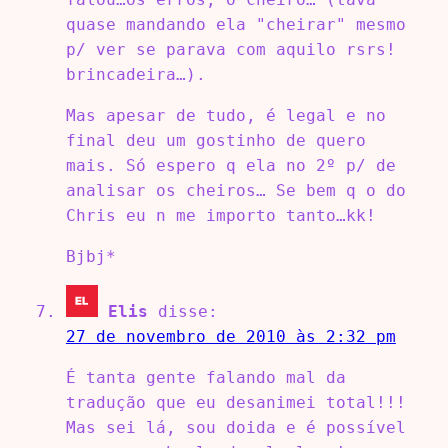
quase mandando ela "cheirar" mesmo
p/ ver se parava com aquilo rsrs!
brincadeira…).
Mas apesar de tudo, é legal e no
final deu um gostinho de quero
mais. Só espero q ela no 2º p/ de
analisar os cheiros… Se bem q o do
Chris eu n me importo tanto…kk!
Bjbj*
Elis
disse:
27 de novembro de 2010 às 2:32 pm
É tanta gente falando mal da
tradução que eu desanimei total!!!
Mas sei lá, sou doida e é possível