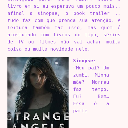
livro em si eu esperava um pouco mais..
afinal a sinopse, o book trailer ..
tudo faz com que prenda sua atenção. A
leitura também faz isso, mas quem é
acostumado com livros do tipo, séries
de TV ou filmes não vai achar muita
coisa ou muita novidade nele.
Sinopse
:
“Meu pai? Um
zumbi. Minha
mãe? Morreu
faz tempo.
Eu? Bem…
Essa é a
parte