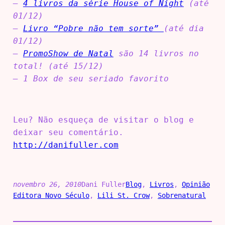
–
4 livros da série House of Night
(até
01/12)
–
Livro “Pobre não tem sorte”
(até dia
01/12)
–
PromoShow de Natal
são 14 livros no
total! (até 15/12)
– 1 Box de seu seriado favorito
Leu? Não esqueça de visitar o blog e
deixar seu comentário.
http://danifuller.com
novembro 26, 2010
Dani Fuller
Blog
, 
Livros
, 
Opinião
Editora Novo Século
, 
Lili St. Crow
, 
Sobrenatural