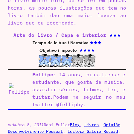
o livro muito fofo, de se ler em poucas
horas, as poucas ilustrações que tem no
livro também dão uma maior leveza ao
livro que eu recomendo.
Arte do livro / Capa e interior
★★★
Tempo de leitura / Narrativa
★★★
Objetivo / Impacto
★★★
★
Fellipe
: 14 anos, brasiliense e
estudante, que gosta de música,
assistir séries, filmes, ler, e
tuítar.Podem me seguir no meu
twitter @felliphy.
outubro 8, 2011
Dani Fuller
Blog
, 
Livros
, 
Opinião
Desenvolvimento Pessoal
, 
Editora Galera Record
, 