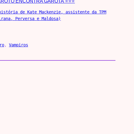
AROTO ENCONTRA GAROTA ⭐⭐⭐
história de Kate Mackenzie, assistente da TPM
irana, Perversa e Maldosa)
ro
, 
Vampiros