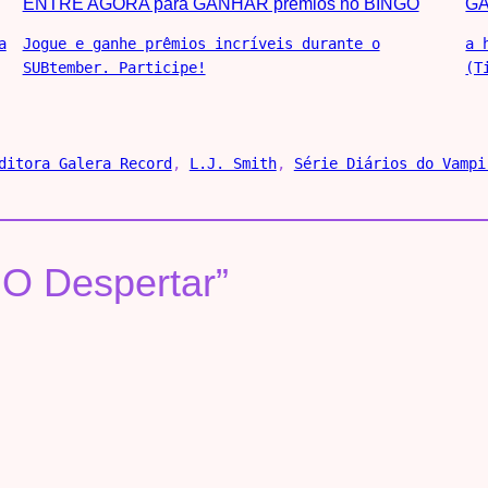
ENTRE AGORA para GANHAR prêmios no BINGO
G
a
Jogue e ganhe prêmios incríveis durante o
a 
SUBtember. Participe!
(T
ditora Galera Record
, 
L.J. Smith
, 
Série Diários do Vampi
: O Despertar”