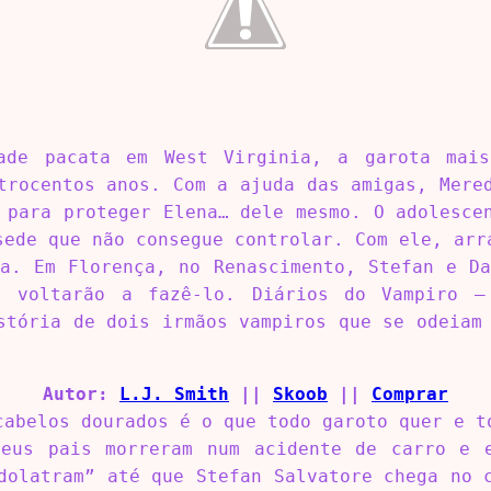
ade pacata em West Virginia, a garota mai
trocentos anos. Com a ajuda das amigas, Mere
 para proteger Elena… dele mesmo. O adolesce
sede que não consegue controlar. Com ele, arr
a. Em Florença, no Renascimento, Stefan e D
, voltarão a fazê-lo. Diários do Vampiro 
stória de dois irmãos vampiros que se odeiam
Autor:
L.J. Smith
||
Skoob
||
Comprar
cabelos dourados é o que todo garoto quer e t
eus pais morreram num acidente de carro e 
dolatram” até que Stefan Salvatore chega no 