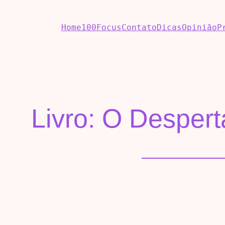
Home
100Focus
Contato
Dicas
Opinião
P
Livro: O Despert