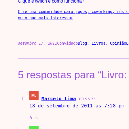
O que é twitch e como funciona?
Crie uma comunidade para jogos, coworking, músic
ou o que mais interessar
setembro 17, 2011
Convidado
Blog
, 
Livros
, 
Opinião
E
5 respostas para “Livro
Marcelo Lima
disse:
18 de setembro de 2011 às 7:28 pm
A s