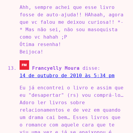
Ahh, sempre achei que esse livro
fosse de auto-ajuda!! HAhaah, agora
que vc falou me deixou curiosa!! *-
* Mas não sei, não sou masoquista
como vc hahah ;P
Ótima resenha!
Beijoca!
Francyelly Moura
disse:
14 de outubro de 2010 às 5:34 pm
Eu já encontrei o livro e assim que
eu "desapertar" (rs) vou comprá-lo…
Adoro ler livros sobre
relacionamentos e de vez em quando
um drama cai bem… Esses livros que
o romance com aquele cara que te
viu uma vez e já se apaixonou é