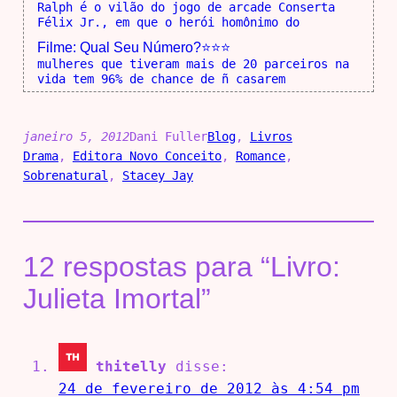
Ralph é o vilão do jogo de arcade Conserta
Félix Jr., em que o herói homônimo do
Filme: Qual Seu Número?⭐⭐⭐
mulheres que tiveram mais de 20 parceiros na
vida tem 96% de chance de ñ casarem
janeiro 5, 2012
Dani Fuller
Blog
, 
Livros
Drama
, 
Editora Novo Conceito
, 
Romance
, 
Sobrenatural
, 
Stacey Jay
12 respostas para “Livro:
Julieta Imortal”
thitelly
disse:
24 de fevereiro de 2012 às 4:54 pm