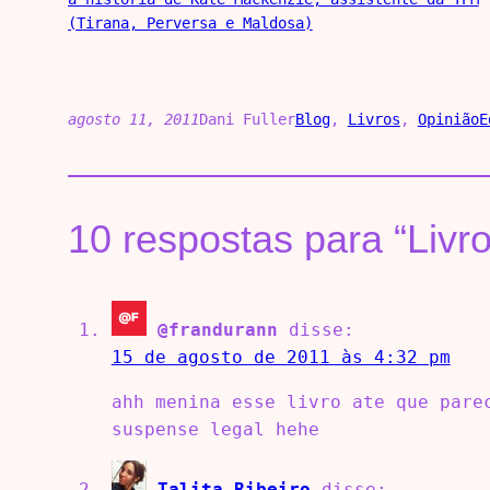
(Tirana, Perversa e Maldosa)
agosto 11, 2011
Dani Fuller
Blog
, 
Livros
, 
Opinião
E
10 respostas para “Liv
@frandurann
disse:
15 de agosto de 2011 às 4:32 pm
ahh menina esse livro ate que pare
suspense legal hehe
Talita Ribeiro
disse: