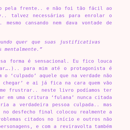
o pela frente.. e não foi tão fácil ao
y.. talvez necessárias para enrolar o
.. mesmo cansando nem dava vontade de
mundo quer que suas justificativas
s mentalmente.”
ssa forma é sensacional. Eu fico louca
ar….).. para mim até o protagonista é
m o ‘culpado’ aquele que na verdade não
 chegar’ e ai já fica na cara quem vão
me frustrar.. neste livro podíamos ter
ar em uma critura ‘fulana’ nunca citada
ria a verdadeira pessoa culpada.. mas
 no desfecho final colocou realmente a
roblemas citados no início e outros não
personagens, e com a reviravolta também