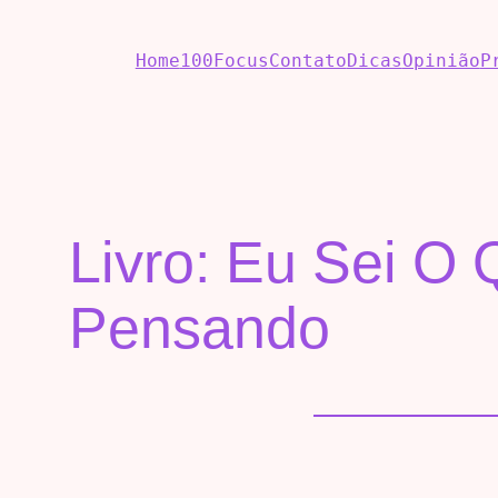
Home
100Focus
Contato
Dicas
Opinião
P
Livro: Eu Sei O
Pensando