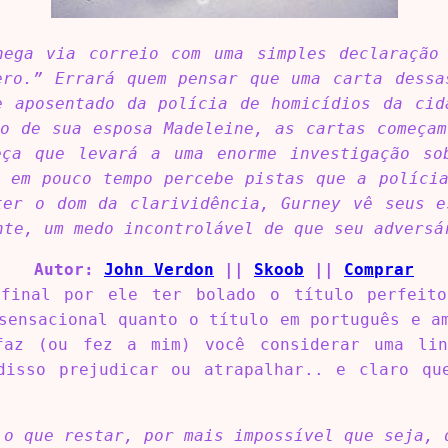
hega via correio com uma simples declaração
ero.” Errará quem pensar que uma carta dessa
e aposentado da polícia de homicídios da cid
o de sua esposa Madeleine, as cartas começa
eça que levará a uma enorme investigação so
 em pouco tempo percebe pistas que a políci
ter o dom da clarividência, Gurney vê seus e
nte, um medo incontrolável de que seu adversá
Autor:
John Verdon
||
Skoob
||
Comprar
final por ele ter bolado o título perfeit
sensacional quanto o título em português e a
faz (ou fez a mim) você considerar uma lin
disso prejudicar ou atrapalhar.. e claro q
 o que restar, por mais impossível que seja, 