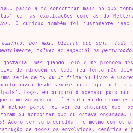
cial… passo a me concentrar mais no que tenh
elas’ com as explicações como as do Meller
vas. O curioso também foi justamente isso
rtamento, por mais bizarro que seja. Todo 
mentalmente, talvez em especial os perturbado
 gostaria… mas quando leio e me prendem de
deixo de ninguém de lado (eu tento não deix
 uma série de tv ou um filme ou livro é usare
 muito óbvio desde sempre ou o tipo ‘último a
cipais’. Logo, eu procuro dispensar para não 
que ñ me agradaria.. é a solução do crime est
 A melhor parte foi ver eu chutando quem se
izeram eu acreditar que eu estava enganada… E
S! Adoro ser surpreendida.. e mesmo com os p
nstrução de todos os envolvidos: cenários e 