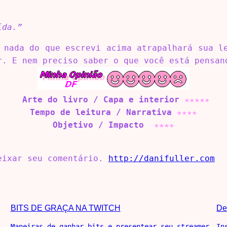
ída.”
 nada do que escrevi acima atrapalhará sua l
r. E nem preciso saber o que você está pensan
Arte do livro / Capa e interior
★★★★
★
Tempo de leitura / Narrativa
★
★
★
★
Objetivo / Impacto
★
★
★
★
deixar seu comentário.
http://danifuller.com
BITS DE GRAÇA NA TWITCH
De
Maneiras de ganhar bits e presentear seu streamer
In