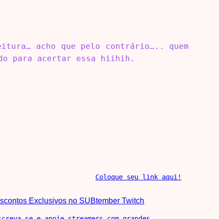
eitura… acho que pelo contrário….. quem
do para acertar essa hiihih.
Coloque seu link aqui!
scontos Exclusivos no SUBtember Twitch
screva-se e apoie streamers com grandes