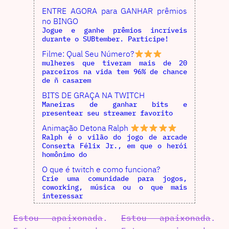
ENTRE AGORA para GANHAR prêmios
no BINGO
Jogue e ganhe prêmios incríveis
durante o SUBtember. Participe!
Filme: Qual Seu Número?
mulheres que tiveram mais de 20
parceiros na vida tem 96% de chance
de ñ casarem
BITS DE GRAÇA NA TWITCH
Maneiras de ganhar bits e
presentear seu streamer favorito
Animação Detona Ralph
Ralph é o vilão do jogo de arcade
Conserta Félix Jr., em que o herói
homônimo do
O que é twitch e como funciona?
Crie uma comunidade para jogos,
coworking, música ou o que mais
interessar
Estou apaixonada
.
Estou apaixonada
.