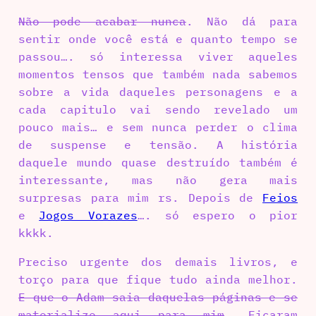
Não pode acabar nunca
. Não dá para
sentir onde você está e quanto tempo se
passou…. só interessa viver aqueles
momentos tensos que também nada sabemos
sobre a vida daqueles personagens e a
cada capitulo vai sendo revelado um
pouco mais… e sem nunca perder o clima
de suspense e tensão. A história
daquele mundo quase destruído também é
interessante, mas não gera mais
surpresas para mim rs. Depois de
Feios
e
Jogos Vorazes
…. só espero o pior
kkkk.
Preciso urgente dos demais livros, e
torço para que fique tudo ainda melhor.
E que o Adam saia daquelas páginas e se
materialize aqui para mim
. Ficaram