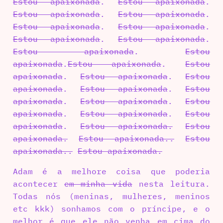
Estou apaixonada
.
Estou apaixonada
.
Estou apaixonada
.
Estou apaixonada
.
Estou apaixonada
.
Estou apaixonada
.
Estou apaixonada
.
Estou apaixonada
.
Estou apaixonada
.
Estou
apaixonada
.
Estou apaixonada
.
Estou
apaixonada
.
Estou apaixonada
.
Estou
apaixonada
.
Estou apaixonada
.
Estou
apaixonada
.
Estou apaixonada
.
Estou
apaixonada
.
Estou apaixonada
.
Estou
apaixonada
.
Estou apaixonada.
Estou
apaixonada.
Estou apaixonada.
.
Estou
apaixonada.
.
Estou apaixonada.
Adam é a melhore coisa que poderia
acontecer
em minha vida
nesta leitura.
Todas nós (meninas, mulheres, meninos
etc kkk) sonhamos com o príncipe, e o
melhor é que ele não venha em cima do