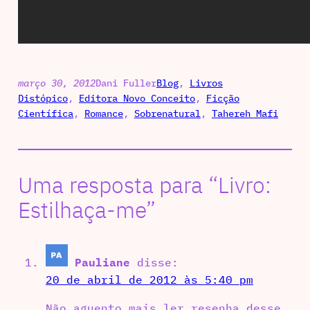
março 30, 2012
Dani Fuller
Blog
, 
Livros
Distópico
, 
Editora Novo Conceito
, 
Ficção
Científica
, 
Romance
, 
Sobrenatural
, 
Tahereh Mafi
Uma resposta para “Livro:
Estilhaça-me”
Pauliane
disse:
20 de abril de 2012 às 5:40 pm
Não aguento mais ler resenha desse