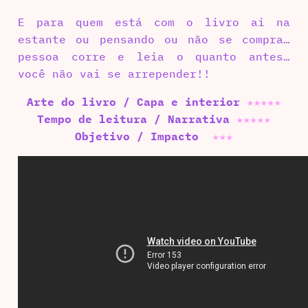
E para quem está com o livro ai na
estante ou pensando ou não se compra…
pessoa corre e leia o quanto antes…
você não vai se arrepender!!
Arte do livro / Capa e interior
★
★
★
★
★
Tempo de leitura / Narrativa
★
★
★
★
★
Objetivo / Impacto
★
★
★