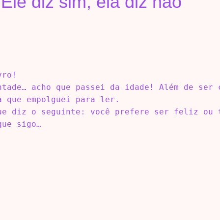
Ele diz sim, ela diz não”
vro!
ntade… acho que passei da idade! Além de ser 
a que empolguei para ler.
ue diz o seguinte: você prefere ser feliz ou 
que sigo…