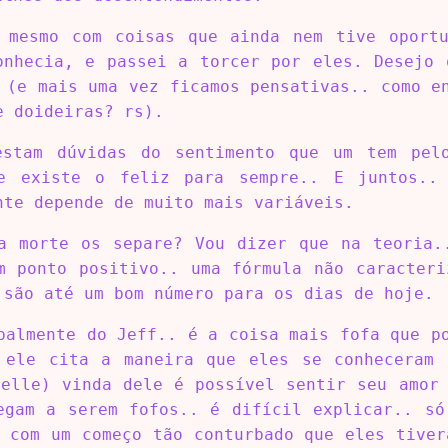
 mesmo com coisas que ainda nem tive oport
onhecia, e passei a torcer por eles. Desejo 
 (e mais uma vez ficamos pensativas.. como e
e doideiras? rs).
estam dúvidas do sentimento que um tem pel
ue existe o feliz para sempre.. E juntos..
nte depende de muito mais variáveis.
a morte os separe? Vou dizer que na teoria.
m ponto positivo.. uma fórmula não caracteri
 são até um bom número para os dias de hoje.
palmente do Jeff.. é a coisa mais fofa que p
 ele cita a maneira que eles se conheceram
belle) vinda dele é possível sentir seu amor 
egam a serem fofos.. é difícil explicar.. só
e com um começo tão conturbado que eles tiver