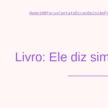
Home
100Focus
Contato
Dicas
Opinião
P
Livro: Ele diz si