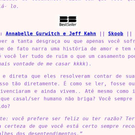
lá- lo.
s:
Annabelle Gurwitch e Jeff Kahn
||
Skoob
|
ver a tanta desgraça ou que apenas você sof
ue de fato narra uma história de amor e tem 
é você ler tudo de ruim o que um casamento po
mais vontade de me casar kkkk
).
 e direta que eles resolveram contar de su
isso tão diretamente. É como se ler, fosse ou
ivenciaram e ainda vivem.. Até mesmo como 
 que casal/ser humano não briga? Você sempre 
ido?
te: você prefere ser feliz ou ter razão? Te
a certeza de que você está certo sempre reco
alhes dos desentendimentos.”