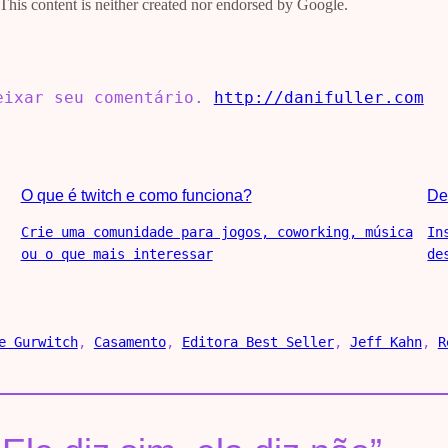
deixar seu comentário.
http://danifuller.com
O que é twitch e como funciona?
De
Crie uma comunidade para jogos, coworking, música
In
ou o que mais interessar
de
e Gurwitch
, 
Casamento
, 
Editora Best Seller
, 
Jeff Kahn
, 
R