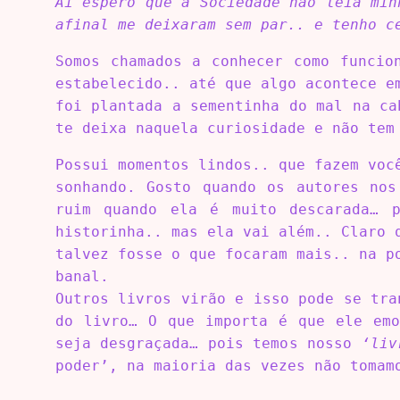
Ai espero que a Sociedade não leia min
afinal me deixaram sem par.. e tenho c
Somos chamados a conhecer como funcio
estabelecido.. até que algo acontece e
foi plantada a sementinha do mal na ca
te deixa naquela curiosidade e não tem
Possui momentos lindos.. que fazem voc
sonhando. Gosto quando os autores nos
ruim quando ela é muito descarada… p
historinha.. mas ela vai além.. Claro 
talvez fosse o que focaram mais.. na p
banal.
Outros livros virão e isso pode se tra
do livro… O que importa é que ele emo
seja desgraçada… pois temos nosso
‘liv
poder’, na maioria das vezes não tomam