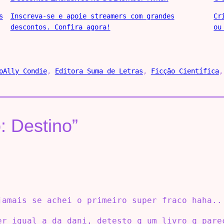
s
Inscreva-se e apoie streamers com grandes
Cr
descontos. Confira agora!
ou
o
Ally Condie
, 
Editora Suma de Letras
, 
Ficção Científica
,
: Destino”
jamais se achei o primeiro super fraco haha..
er igual a da dani, detesto q um livro q pare