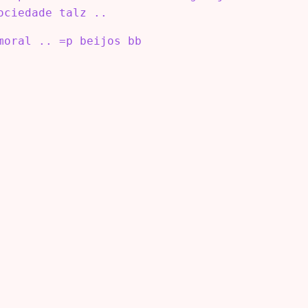
ociedade talz ..
moral .. =p beijos bb