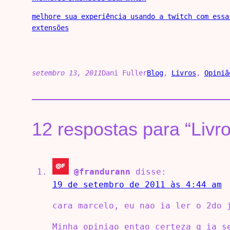
melhore sua experiência usando a twitch com essa
extensões
setembro 13, 2011
Dani Fuller
Blog
, 
Livros
, 
Opiniã
12 respostas para “Livro
@frandurann
disse:
19 de setembro de 2011 às 4:44 am
cara marcelo, eu nao ia ler o 2do 
Minha opiniao entao certeza q ia s