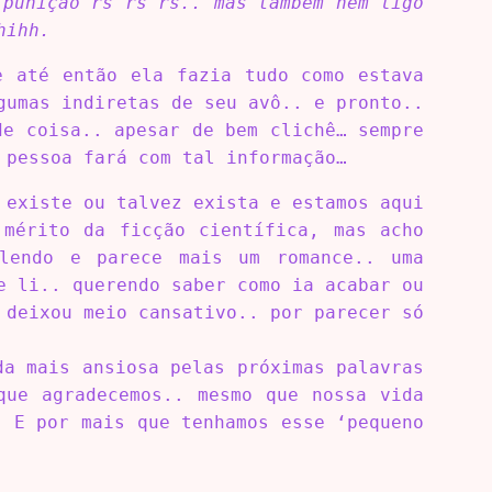
 punição rs rs rs.. mas também nem ligo
hihh.
e até então ela fazia tudo como estava
gumas indiretas de seu avô.. e pronto..
de coisa.. apesar de bem clichê… sempre
 pessoa fará com tal informação…
 existe ou talvez exista e estamos aqui
 mérito da ficção científica, mas acho
 lendo e parece mais um romance.. uma
e li.. querendo saber como ia acabar ou
 deixou meio cansativo.. por parecer só
da mais ansiosa pelas próximas palavras
que agradecemos.. mesmo que nossa vida
. E por mais que tenhamos esse ‘pequeno