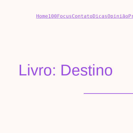
Home
100Focus
Contato
Dicas
Opinião
P
Livro: Destino