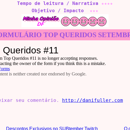
Tempo de leitura / Narrativa
★
★
★
★
Objetivo / Impacto
★
★
★
ORMULÁRIO TOP QUERIDOS SETEMB
deixar seu comentário.
http://danifuller.com
Descontos Exclusivos no SUBtember Twitch
O 