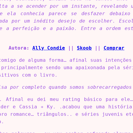
lta a se acender por um instante, revelando 
ue ela conhecia parece se desfazer debaixo
ada por um inédito desejo de escolher. Esco
e a perfeição e a paixão. Entre a ordem es
Autora:
Ally Condie
||
Skoob
||
Comprar
comigo de alguma forma… afinal suas intenções
 principalmente sendo uma apaixonada pela sé
sitivos com o livro.
isa por completo quando somos sobrecarregados
. Afinal eu dei meu rating básico para ele
nder e Cassia + Ky. .acabou que uma história
oro romance… triângulos.. e séries juvenis et
o.