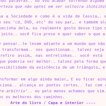
has palavras.. ou vou acabar sofrendo alguma
erteza que não optei em ser solteira ihihiihi
na a Sociedade e como é a vida de Cassia…. 
m seu ‘cd, DVD, etc’ do seu par…. e também al
becinha dela… eu realmente gosto desse tipo 
 jeito.. você fica preso e quer saber o que a
ê pensar..te levam adiante a um mundo que não
 transformam.. nos questionam.. talvez seja
refiro assim… nas entrelinhas.. você está
que poderia ser melhor.. talvez pela forma qu
ossibilidade da existência de um triângulo… e
nsformar em algo ainda maior… E eu ficar ain
ciona.. alcança os pontos certos.. faz com 
re-arbítrio’
.. ou pelo menos achamos que sim
os os melhores dos caminhos.
Arte do livro / Capa e interior
★
★
★
★