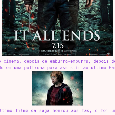
o cinema, depois de emburra-emburra, depois d
do em uma poltrona para assistir ao ultimo Ha
ltimo filme da saga honrou aos fãs, e foi u