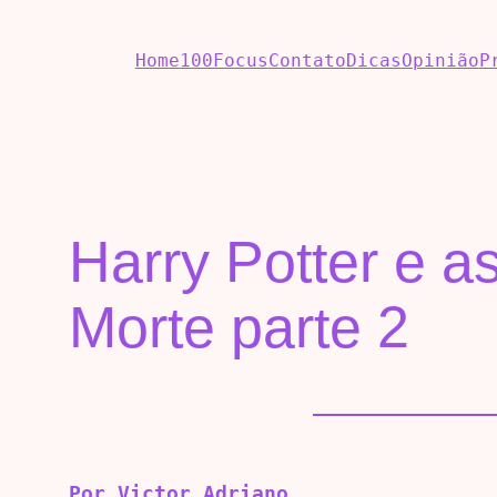
Home
100Focus
Contato
Dicas
Opinião
P
Harry Potter e a
Morte parte 2
Por Victor Adriano