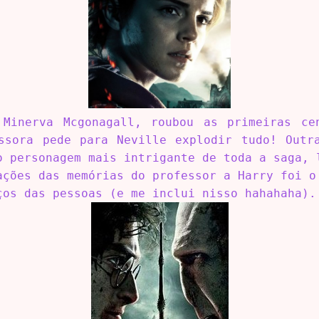
Minerva Mcgonagall, roubou as primeiras ce
ssora pede para Neville explodir tudo! Outr
o personagem mais intrigante de toda a saga, 
ações das memórias do professor a Harry foi o
ços das pessoas (e me inclui nisso hahahaha).