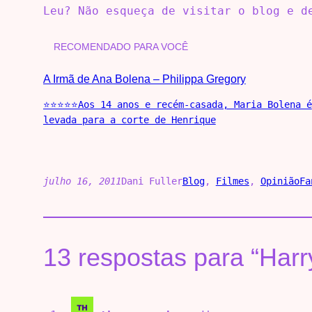
Leu? Não esqueça de visitar o blog e 
RECOMENDADO PARA VOCÊ
A Irmã de Ana Bolena – Philippa Gregory
⭐⭐⭐⭐⭐Aos 14 anos e recém-casada, Maria Bolena é
levada para a corte de Henrique
julho 16, 2011
Dani Fuller
Blog
, 
Filmes
, 
Opinião
Fa
13 respostas para “Harry