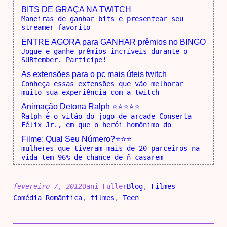
BITS DE GRAÇA NA TWITCH
Maneiras de ganhar bits e presentear seu
streamer favorito
ENTRE AGORA para GANHAR prêmios no BINGO
Jogue e ganhe prêmios incríveis durante o
SUBtember. Participe!
As extensões para o pc mais úteis twitch
Conheça essas extensões que vão melhorar
muito sua experiência com a twitch
Animação Detona Ralph ⭐⭐⭐⭐⭐
Ralph é o vilão do jogo de arcade Conserta
Félix Jr., em que o herói homônimo do
Filme: Qual Seu Número?⭐⭐⭐
mulheres que tiveram mais de 20 parceiros na
vida tem 96% de chance de ñ casarem
fevereiro 7, 2012
Dani Fuller
Blog
, 
Filmes
Comédia Romântica
, 
filmes
, 
Teen