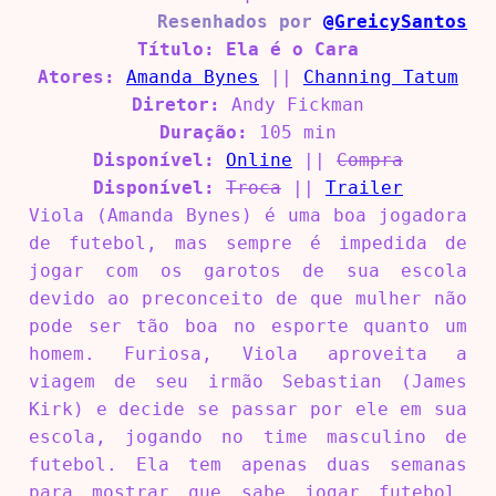
Resenhados por
@GreicySantos
Título: Ela é o Cara
Atores:
Amanda Bynes
||
Channing Tatum
Diretor:
Andy Fickman
Duração:
105 min
Disponível:
Online
||
Compra
Disponível:
Troca
||
Trailer
Viola (Amanda Bynes) é uma boa jogadora
de futebol, mas sempre é impedida de
jogar com os garotos de sua escola
devido ao preconceito de que mulher não
pode ser tão boa no esporte quanto um
homem. Furiosa, Viola aproveita a
viagem de seu irmão Sebastian (James
Kirk) e decide se passar por ele em sua
escola, jogando no time masculino de
futebol. Ela tem apenas duas semanas
para mostrar que sabe jogar futebol,