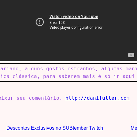
tariano, alguns gostos estranhos, algumas man
sica clássica, para saberem mais é só ir aqu
deixar seu comentário.
http://danifuller.com
Descontos Exclusivos no SUBtember Twitch
Me