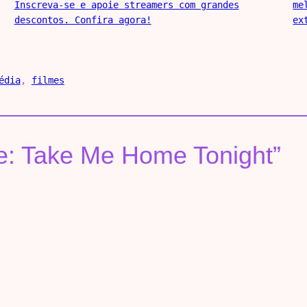
Inscreva-se e apoie streamers com grandes
me
descontos. Confira agora!
ex
édia
, 
filmes
me: Take Me Home Tonight”