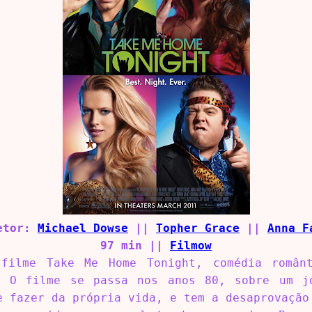
etor:
Michael Dowse
||
Topher Grace
||
Anna F
97 min ||
Filmow
filme Take Me Home Tonight, comédia românt
. O filme se passa nos anos 80, sobre um j
e fazer da própria vida, e tem a desaprovação