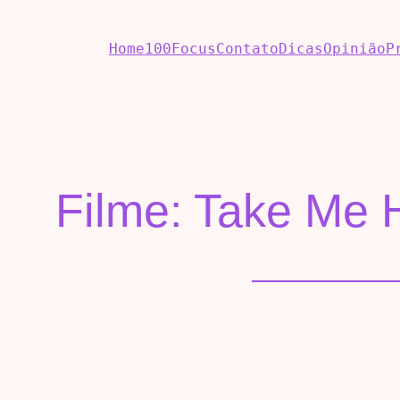
Home
100Focus
Contato
Dicas
Opinião
P
Filme: Take Me 