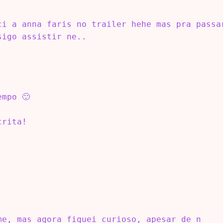
ci a anna faris no trailer hehe mas pra passa
sigo assistir ne..
empo 🙂
crita!
me, mas agora fiquei curioso, apesar de n