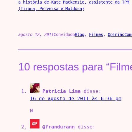
a história de Kate Mackenzie, assistente da TPM
(Tirana, Perversa e Maldosa)
agosto 12, 2011
Convidado
Blog
, 
Filmes
, 
Opinião
Com
10 respostas para “Fil
Patricia Lima
disse:
16 de agosto de 2011 às 6:36 pm
N
@frandurann
disse: