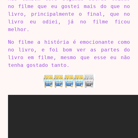
no filme que eu gostei mais do que no
livro, principalmente o final, que no
livro eu odiei, já no filme ficou
melhor.
No filme a história é emocionante como
no livro, e foi bom ver as partes do
livro em filme, mesmo que esse eu não
tenha gostado tanto.