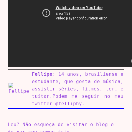
Fellipe
: 14 anos, brasiliense e
estudante, que gosta de música,
assistir séries, filmes, ler, e
tuítar.Podem me seguir no meu
twitter @felliphy.
Leu? Não esqueça de visitar o blog e
deixar seu comentário.