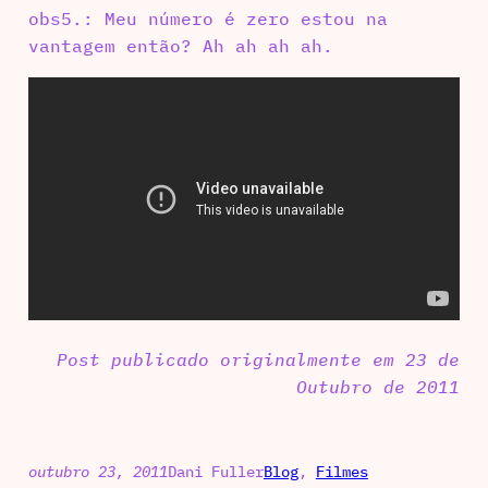
obs5.: Meu número é zero estou na
vantagem então? Ah ah ah ah.
Post publicado originalmente em 23 de
Outubro de 2011
outubro 23, 2011
Dani Fuller
Blog
, 
Filmes