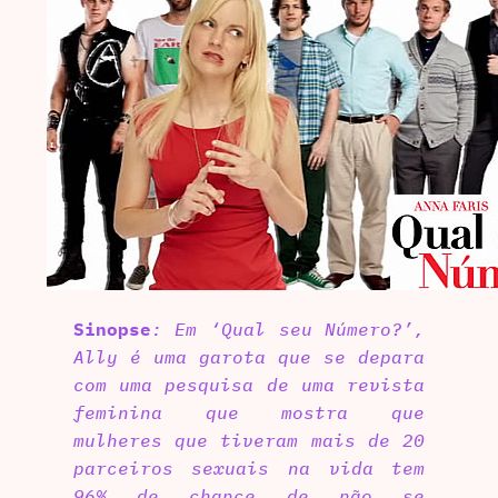
Sinopse
: Em ‘Qual seu Número?’,
Ally é uma garota que se depara
com uma pesquisa de uma revista
feminina que mostra que
mulheres que tiveram mais de 20
parceiros sexuais na vida tem
96% de chance de não se