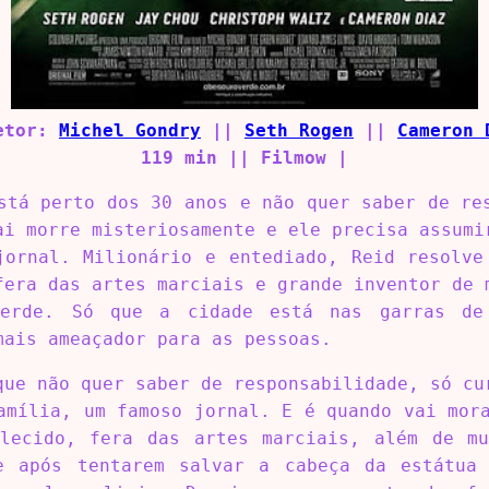
etor:
Michel Gondry
||
Seth Rogen
||
Cameron 
119 min || Filmow |
stá perto dos 30 anos e não quer saber de re
ai morre misteriosamente e ele precisa assumi
jornal. Milionário e entediado, Reid resolve
fera das artes marciais e grande inventor de 
Verde. Só que a cidade está nas garras de 
mais ameaçador para as pessoas.
que não quer saber de responsabilidade, só cu
amília, um famoso jornal. E é quando vai mor
lecido, fera das artes marciais, além de m
e após tentarem salvar a cabeça da estátua