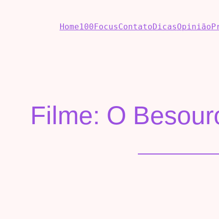
Home
100Focus
Contato
Dicas
Opinião
P
Filme: O Besour