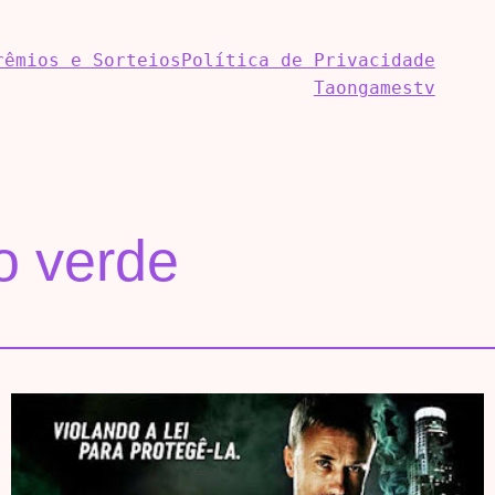
rêmios e Sorteios
Política de Privacidade
Taongamestv
o verde