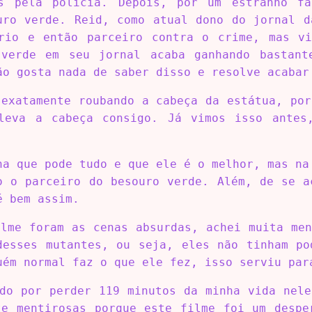
s pela policia. Depois, por um estranho f
uro verde. Reid, como atual dono do jornal d
rio e então parceiro contra o crime, mas v
 verde em seu jornal acaba ganhando bastant
ão gosta nada de saber disso e resolve acabar
 exatamente roubando a cabeça da estátua, por
leva a cabeça consigo. Já vimos isso antes
ha que pode tudo e que ele é o melhor, mas na
o o parceiro do besouro verde. Além, de se a
é bem assim.
ilme foram as cenas absurdas, achei muita men
desses mutantes, ou seja, eles não tinham po
uém normal faz o que ele fez, isso serviu par
ado por perder 119 minutos da minha vida nele
te mentirosas porque este filme foi um despe