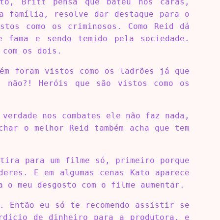
ato, Britt pensa que bateu nos caras,
a família, resolve dar destaque para o
istos como os criminosos. Como Reid dá
e fama e sendo temido pela sociedade.
 com os dois.
ém foram vistos como os ladrões já que
, não?! Heróis que são vistos como os
 verdade nos combates ele não faz nada,
char o melhor Reid também acha que tem
tira para um filme só, primeiro porque
deres. E em algumas cenas Kato aparece
a o meu desgosto com o filme aumentar.
. Então eu só te recomendo assistir se
rdício de dinheiro para a produtora, e