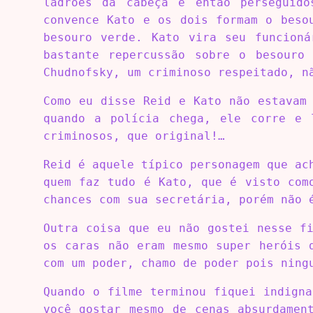
ladrões da cabeça e então perseguido
convence Kato e os dois formam o beso
besouro verde. Kato vira seu funcioná
bastante repercussão sobre o besouro
Chudnofsky, um criminoso respeitado, n
Como eu disse Reid e Kato não estavam
quando a polícia chega, ele corre e 
criminosos, que original!…
Reid é aquele típico personagem que ac
quem faz tudo é Kato, que é visto com
chances com sua secretária, porém não 
Outra coisa que eu não gostei nesse f
os caras não eram mesmo super heróis 
com um poder, chamo de poder pois ning
Quando o filme terminou fiquei indign
você gostar mesmo de cenas absurdamen