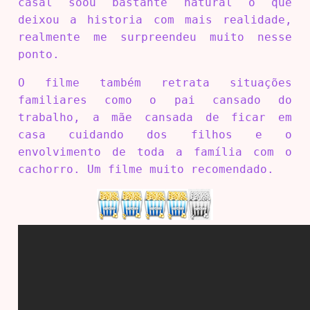
casal soou bastante natural o que
deixou a historia com mais realidade,
realmente me surpreendeu muito nesse
ponto.
O filme também retrata situações
familiares como o pai cansado do
trabalho, a mãe cansada de ficar em
casa cuidando dos filhos e o
envolvimento de toda a família com o
cachorro. Um filme muito recomendado.