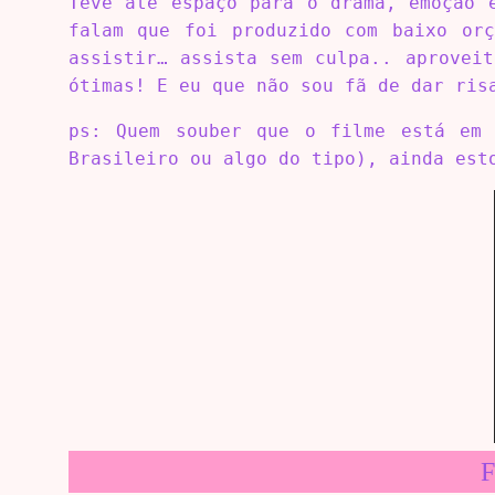
Teve até espaço para o drama, emoção 
falam que foi produzido com baixo orç
assistir… assista sem culpa.. aprovei
ótimas! E eu que não sou fã de dar ris
ps: Quem souber que o filme está em 
Brasileiro ou algo do tipo), ainda est