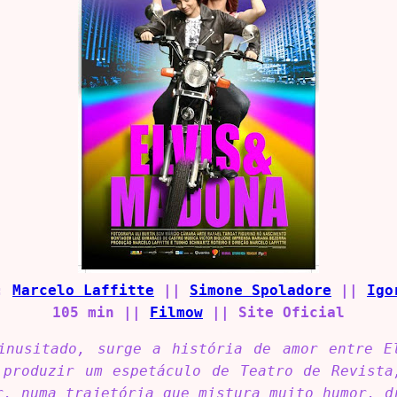
r:
Marcelo Laffitte
||
Simone Spoladore
||
Igo
105 min ||
Filmow
|| Site Oficial
inusitado, surge a história de amor entre E
 produzir um espetáculo de Teatro de Revista
r, numa trajetória que mistura muito humor, d