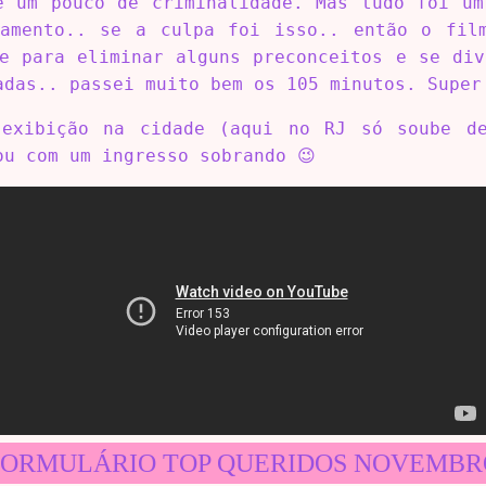
e um pouco de criminalidade. Mas tudo foi um
amento.. se a culpa foi isso.. então o fil
te para eliminar alguns preconceitos e se div
adas.. passei muito bem os 105 minutos. Super
exibição na cidade (aqui no RJ só soube d
ou com um ingresso sobrando 😉
FORMULÁRIO TOP QUERIDOS NOVEMBR