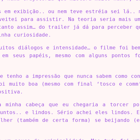
s em exibição.. ou nem teve estréia sei lá.. 
veitei para assistir. Na teoria seria mais u
tanto assim… do trailer já dá para perceber q
minha curiosidade.
uitos diálogos e intensidade… o filme foi be
 em seus papéis, mesmo com alguns pontos f
ue tenho a impressão que nunca sabem como con
oi muito boa (mesmo com final ‘tosco e comm
ositiva.
a minha cabeça que eu chegaria a torcer p
juntos.. e lindos. Sério achei eles lindos. E
lher (também de certa forma) se beijando (