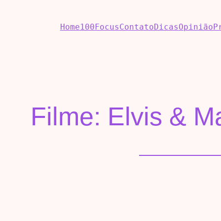
Home
100Focus
Contato
Dicas
Opinião
P
Filme: Elvis & 