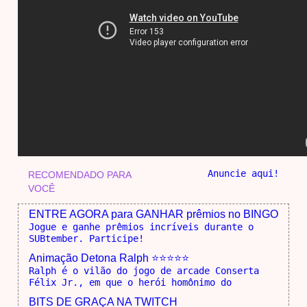
Anuncie aqui!
RECOMENDADO PARA
VOCÊ
ENTRE AGORA para GANHAR prêmios no BINGO
Jogue e ganhe prêmios incríveis durante o
SUBtember. Participe!
Animação Detona Ralph ⭐⭐⭐⭐⭐
Ralph é o vilão do jogo de arcade Conserta
Félix Jr., em que o herói homônimo do
BITS DE GRAÇA NA TWITCH