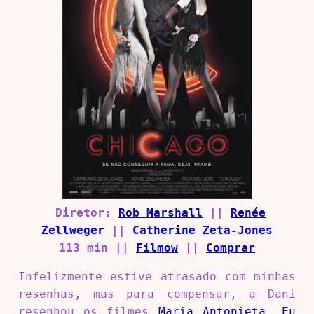
Diretor:
Rob Marshall
||
Renée
Zellweger
||
Catherine Zeta-Jones
113 min ||
Filmow
||
Comprar
Infelizmente estive atrasado com minhas
resenhas, mas para compensar, a Dani
resenhou os filmes
Maria Antonieta
,
Eu