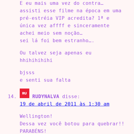
E eu mais uma vez do contra…
assisti esse filme na época em uma
pré-estréia VIP acredita? 1ª e
única vez affff e sinceramente
achei meio sem noção…
sei lá foi bem estranho….
Ou talvez seja apenas eu
hhihihihihi
bjsss
e senti sua falta
RUDYNALVA
disse:
19 de abril de 2011 às 1:30 am
Wellington!
Dessa vez você botou para quebrar!!
PARABÉNS!