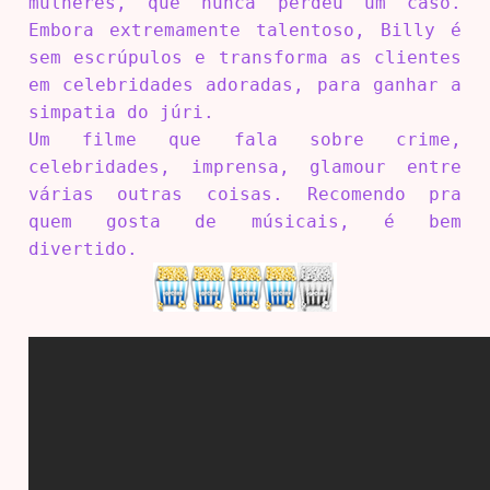
mulheres, que nunca perdeu um caso.
Embora extremamente talentoso, Billy é
sem escrúpulos e transforma as clientes
em celebridades adoradas, para ganhar a
simpatia do júri.
Um filme que fala sobre crime,
celebridades, imprensa, glamour entre
várias outras coisas. Recomendo pra
quem gosta de músicais, é bem
divertido.