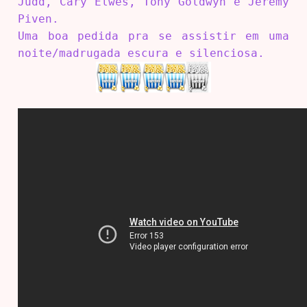
Judd, Cary Elwes, Tony Goldwyn e Jeremy
Piven.
Uma boa pedida pra se assistir em uma
noite/madrugada escura e silenciosa.