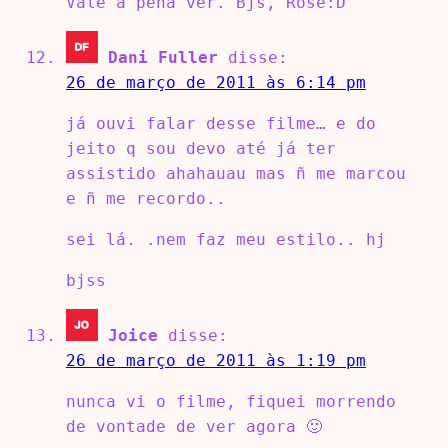
Vale a pena ver. Bjs, Rose:D
Dani Fuller
disse:
26 de março de 2011 às 6:14 pm
já ouvi falar desse filme… e do
jeito q sou devo até já ter
assistido ahahauau mas ñ me marcou
e ñ me recordo..
sei lá. .nem faz meu estilo.. hj
bjss
Joice
disse:
26 de março de 2011 às 1:19 pm
nunca vi o filme, fiquei morrendo
de vontade de ver agora 🙂