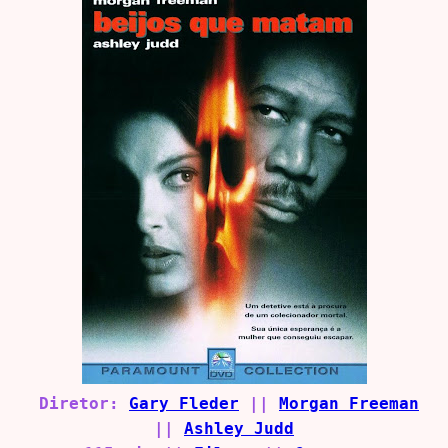
Diretor:
Gary Fleder
||
Morgan Freeman
||
Ashley Judd