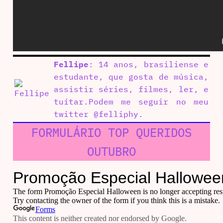
Fellipe
: 14 anos, brasiliense e
estudante, que gosta de música,
assistir séries, filmes, ler, e
tuítar.Podem me seguir no meu
twitter @felliphy.
FORMULÁRIO TOP QUERIDOS
OUTUBRO