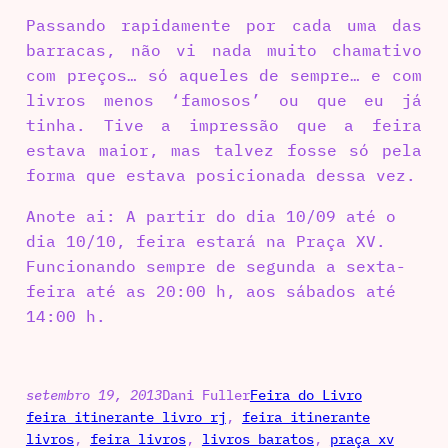
Passando rapidamente por cada uma das
barracas, não vi nada muito chamativo
com preços… só aqueles de sempre… e com
livros menos ‘famosos’ ou que eu já
tinha. Tive a impressão que a feira
estava maior, mas talvez fosse só pela
forma que estava posicionada dessa vez.
Anote ai: A partir do dia 10/09 até o
dia 10/10, feira estará na Praça XV.
Funcionando sempre de segunda a sexta-
feira até as 20:00 h, aos sábados até
14:00 h.
setembro 19, 2013
Dani Fuller
Feira do Livro
feira itinerante livro rj
, 
feira itinerante
livros
, 
feira livros
, 
livros baratos
, 
praça xv