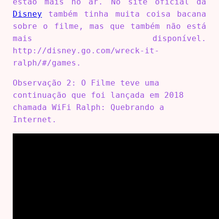
estão mais no ar. No site oficial da
Disney
também tinha muita coisa bacana
sobre o filme, mas que também não está
mais disponível.
http://disney.go.com/wreck-it-
ralph/#/games.
Observação 2: O Filme teve uma
continuação que foi lançada em 2018
chamada WiFi Ralph: Quebrando a
Internet.