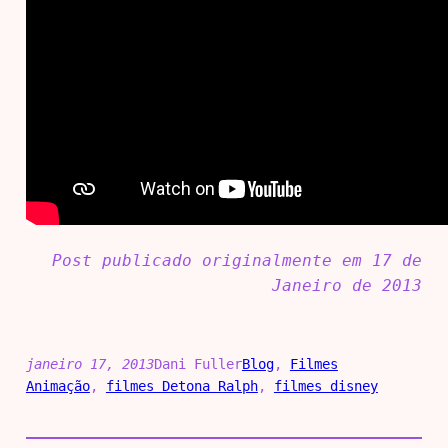
Post publicado originalmente em 17 de
Janeiro de 2013
janeiro 17, 2013
Dani Fuller
Blog
, 
Filmes
Animação
, 
filmes Detona Ralph
, 
filmes disney