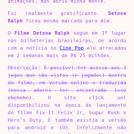
animações, mas abriu minha mente.
Foi realmente gratificante.
Detona
Ralph
ficou mesmo marcado para mim.
O
Filme Detona Ralph
segue em 1º lugar
nas bilheterias brasileiras, de acordo
com a notícia no
Cine Pop
ele arrecadou
em 2 semanas mais de R$ 25 milhões.
Observação:
É possível ter acesso aos 3
jogos que são vistos (e jogados) dentro
do filme, em versão online e traduzida
(nossa adorei ter encontrado isso
ehehehe)
. O site click uol
disponibilizou na época do lançamento
do filme Fix-It Felix Jr, Sugar Rush e
Hero’s Duty. E também existia a versão
para android e iOS. Infelizmente não