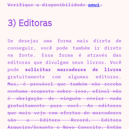
Verifique a disponibilidade
aqui
.
3) Editoras
Se desejar uma forma mais direta de
conseguir, você pode também ir direto
na fonte. Essa forma é através das
editoras que divulgam seus livros. Você
pode
solicitar marcadores de livros
gratuitamente com algumas editoras.
Mas, é provável que também não receba
nenhuma resposta sobre isso, afinal não
é obrigação de ninguém enviar nada
gratuitamente para você. As editoras
que mais vejo com ofertas de marcadores
são a Editora Record, Editora
Arqueiro/Sexante e Novo Conceito. Então