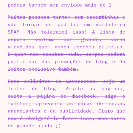
poderá também ser enviado mais de 1.
Muitas pessoas tentam ser espertinhas e
vão tornar os pedidos um verdadeiro
SPAM. Não tolerarei isso! A lista de
espera costuma ser grande, serão
atendidos quem nunca recebeu primeiro.
E quem não receber nada, sempre poderá
participar das promoções do blog e do
leitor exclusivo também.
Para solicitar os marcadores, seja um
leitor do blog. Visite as páginas,
curta a página do facebook, siga o
twitter, aproveite as dicas de nossos
anunciantes e da publicidade. Claro que
não é obrigatório fazer isso, mas seria
de grande ajuda ;).