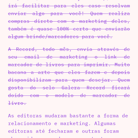
irá facilitar para eles caso resolvam
enviar algo para você! Quem realiza
compras direto com o marketing deles,
também é quase 100% certo que enviarão
algum brinde/marcadores para você.
A Record, todo mês, envia através de
seu email de marketing o link de
marcador de livros para imprimir. Muito
bacana a arte que eles fazem e depois
disponibilizam para quem desejar. Quem
gosta do selo Galera Record ficará
doido com o modelo de marcador de
livro.
As editoras mudaram bastante a forma de
relacionamento e marketing. Algumas
editoras até fecharam e outras foram