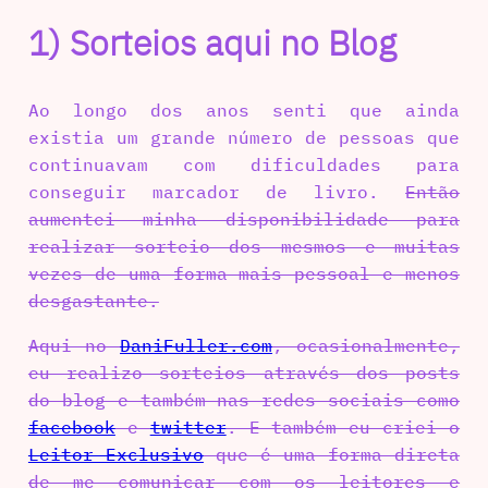
1) Sorteios aqui no Blog
Ao longo dos anos senti que ainda
existia um grande número de pessoas que
continuavam com dificuldades para
conseguir marcador de livro.
Então
aumentei minha disponibilidade para
realizar sorteio dos mesmos e muitas
vezes de uma forma mais pessoal e menos
desgastante.
Aqui no
DaniFuller.com
, ocasionalmente,
eu realizo sorteios através dos posts
do blog e também nas redes sociais como
facebook
e
twitter
. E também eu criei o
Leitor Exclusivo
que é uma forma direta
de me comunicar com os leitores e