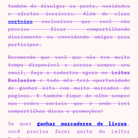
também de divulgar os posts, novidades
e ofertas incríveis. Além de claro
sorteios
exclusivos que você não
precise ficar compartilhando
diariamente ou convidando amigos para
participar.
Recomendo que você que não tem muito
tempo disponível e acessa sempre seu
email, faça o cadastro agora no
Leitor
Exclusivo
e todo mês terá oportunidade
de ganhar kits com muito marcador de
páginas. E também fique de olho sempre
nas redes sociais que é onde irei
compartilhar dicas e promoções!
Se quer
ganhar marcadores de livros
,
você precisa fazer parte do Leitor