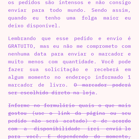
os pedidos são intensos e não consigo
enviar para todo mundo. Sendo assim,
quando eu tenho uma folga maior eu
deixo disponível.
Lembrando que esse pedido e envio é
GRATUITO, mas eu não me comprometo com
nenhuma data para enviar o marcador e
muito menos com quantidade. Você pode
fazer sua solicitação e receberá em
algum momento no endereço informado 1
marcador de livro.
O marcador poderá
ser escolhido direto na loja
.
Informe no formulário quais o que mais
gostou (use o link da página ou seu
pedido não será acatado) e de acordo
com a disponibilidade irei enviá-lo
para você. E dependendo do momento,