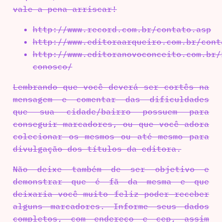
vale a pena arriscar!
http://www.record.com.br/contato.asp
http://www.editoraarqueiro.com.br/cont
http://www.editoranovoconceito.com.br/
conosco/
Lembrando que você deverá ser cortês na
mensagem e comentar das dificuldades
que sua cidade/bairro possuem para
conseguir marcadores, ou que você adora
colecionar os mesmos ou até mesmo para
divulgação dos títulos da editora.
Não deixe também de ser objetivo e
demonstrar que é fã da mesma e que
deixaria você muito feliz poder receber
alguns marcadores. Informe seus dados
completos, com endereço e cep, assim