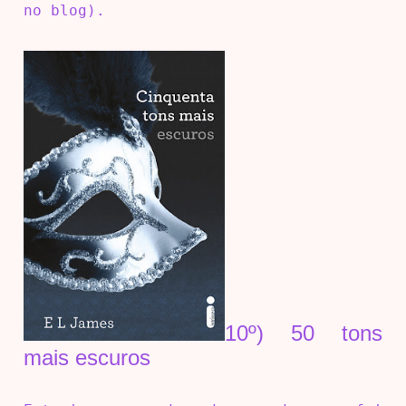
no blog).
10º) 50 tons
mais escuros