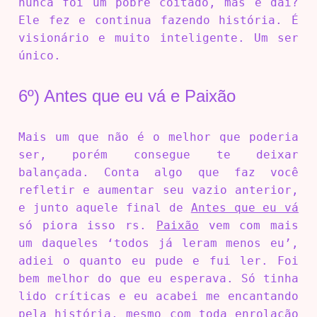
nunca foi um pobre coitado, mas e daí?
Ele fez e continua fazendo história. É
visionário e muito inteligente. Um ser
único.
6º) Antes que eu vá e Paixão
Mais um que não é o melhor que poderia
ser, porém consegue te deixar
balançada. Conta algo que faz você
refletir e aumentar seu vazio anterior,
e junto aquele final de
Antes que eu vá
só piora isso rs.
Paixão
vem com mais
um daqueles ‘todos já leram menos eu’,
adiei o quanto eu pude e fui ler. Foi
bem melhor do que eu esperava. Só tinha
lido críticas e eu acabei me encantando
pela história, mesmo com toda enrolação