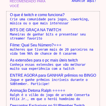
Anuncie aqui!
RECOMENDADO PARA
VOCÊ
O que é twitch e como funciona?
Crie uma comunidade para jogos, coworking,
música ou o que mais interessar
BITS DE GRAÇA NA TWITCH
Maneiras de ganhar bits e presentear seu
streamer favorito
Filme: Qual Seu Número?⭐⭐⭐
mulheres que tiveram mais de 20 parceiros na
vida tem 96% de chance de ñ casarem
As extensões para o pc mais úteis twitch
Conheça essas extensões que vão melhorar
muito sua experiência com a twitch
ENTRE AGORA para GANHAR prêmios no BINGO
Jogue e ganhe prêmios incríveis durante o
SUBtember. Participe!
Animação Detona Ralph ⭐⭐⭐⭐⭐
Ralph é o vilão do jogo de arcade Conserta
Félix Jr., em que o herói homônimo do
Descontos Exclusivos no SUBtember Twitch