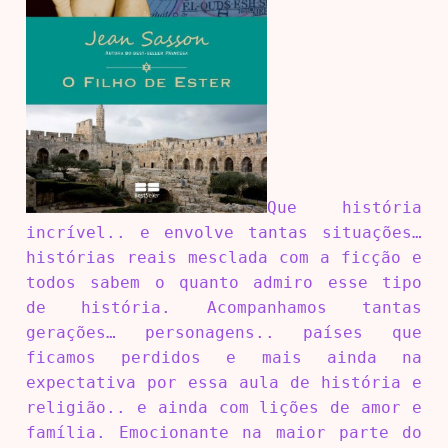
Que história
incrível.. e envolve tantas situações…
histórias reais mesclada com a ficção e
todos sabem o quanto admiro esse tipo
de história. Acompanhamos tantas
gerações… personagens.. países que
ficamos perdidos e mais ainda na
expectativa por essa aula de história e
religião.. e ainda com lições de amor e
família. Emocionante na maior parte do