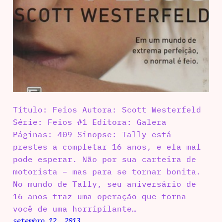
Título: Feios Autora: Scott Westerfeld
Série: Feios #1 Editora: Galera
Páginas: 409 Sinopse: Tally está
prestes a completar 16 anos, e ela mal
pode esperar. Não por sua carteira de
motorista – mas para se tornar bonita.
No mundo de Tally, seu aniversário de
16 anos traz uma operação que torna
você de uma horripilante…
setembro 12, 2013