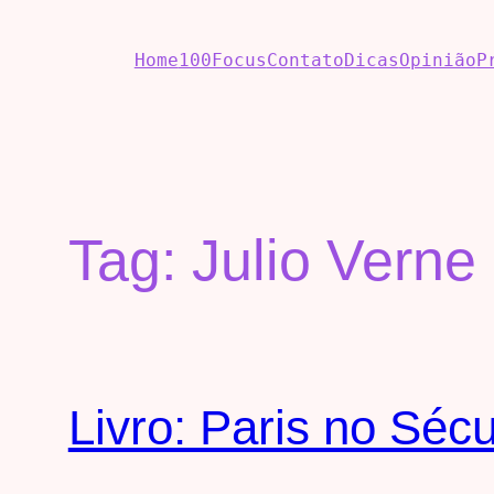
Home
100Focus
Contato
Dicas
Opinião
P
Tag:
Julio Verne
Livro: Paris no Séc