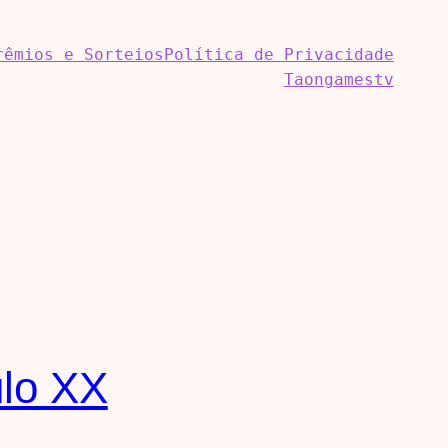
rêmios e Sorteios
Política de Privacidade
Taongamestv
ulo XX