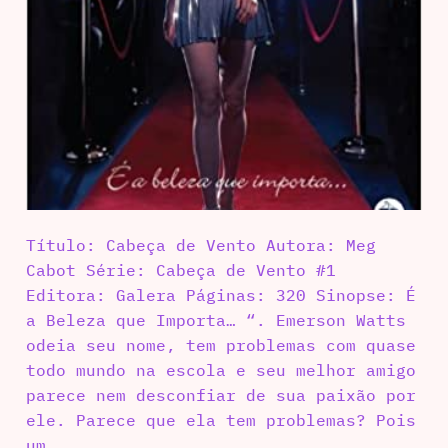
Título: Cabeça de Vento Autora: Meg
Cabot Série: Cabeça de Vento #1
Editora: Galera Páginas: 320 Sinopse: É
a Beleza que Importa… “. Emerson Watts
odeia seu nome, tem problemas com quase
todo mundo na escola e seu melhor amigo
parece nem desconfiar de sua paixão por
ele. Parece que ela tem problemas? Pois
um…