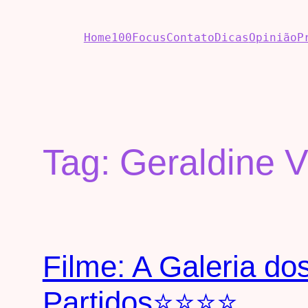
Home
100Focus
Contato
Dicas
Opinião
P
Tag:
Geraldine 
Filme: A Galeria d
Partidos⭐⭐⭐⭐