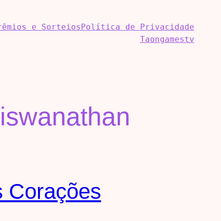
rêmios e Sorteios
Política de Privacidade
Taongamestv
Viswanathan
os Corações