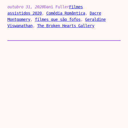
outubro 31, 2020
Dani Fuller
Filmes
assistidos 2020
, 
Comédia Romântica
, 
Dacre
Montgomery
, 
filmes que são fofos
, 
Geraldine
Viswanathan
, 
The Broken Hearts Gallery