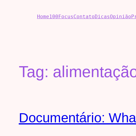
Home
100Focus
Contato
Dicas
Opinião
P
Tag:
alimentaçã
Documentário: Wha