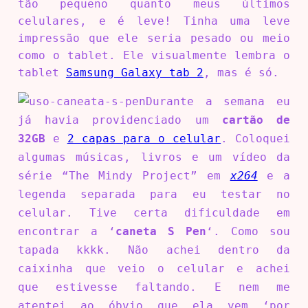
tão pequeno quanto meus últimos
celulares, e é leve! Tinha uma leve
impressão que ele seria pesado ou meio
como o tablet. Ele visualmente lembra o
tablet
Samsung Galaxy tab 2
, mas é só.
Durante a semana eu
já havia providenciado um
cartão de
32GB
e
2 capas para o celular
.
Coloquei
algumas músicas, livros e um vídeo da
série “The Mindy Project” em
x264
e a
legenda separada para
eu testar no
celular. Tive certa dificuldade em
encontrar a ‘
caneta S Pen
‘. Como
sou
tapada kkkk. Não achei dentro da
caixinha que veio o celular e achei
que
estivesse faltando. E nem me
atentei ao óbvio que ela vem ‘por