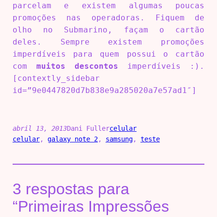
parcelam e existem algumas poucas
promoções nas operadoras. Fiquem de
olho no Submarino, façam o cartão
deles. Sempre existem promoções
imperdíveis para quem possui o cartão
com
muitos descontos
imperdíveis :).
[contextly_sidebar
id=”9e0447820d7b838e9a285020a7e57ad1″]
abril 13, 2013
Dani Fuller
celular
celular
, 
galaxy note 2
, 
samsung
, 
teste
3 respostas para
“Primeiras Impressões