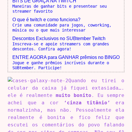
BITS DE GRAÇA NA TWITCH
Maneiras de ganhar bits e presentear seu
streamer favorito
O que é twitch e como funciona?
Crie uma comunidade para jogos, coworking,
música ou o que mais interessar
Descontos Exclusivos no SUBtember Twitch
Inscreva-se e apoie streamers com grandes
descontos. Confira agora!
ENTRE AGORA para GANHAR prêmios no BINGO
Jogue e ganhe prêmios incríveis durante o
SUBtember. Participe!
Quando eu tirei o
celular da caixa já fiquei extasiada….
ele é realmente
muito bonito
. Eu sempre
achei que a cor
‘cinza titânio’
era
normalzinha, mas não. Pessoalmente ela
realmente é bonita e fico feliz que
escutei os comentários do povo falando