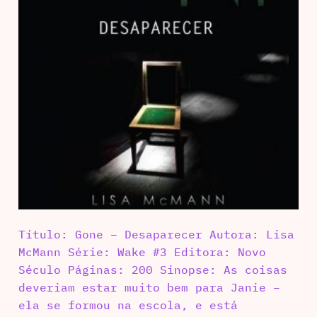
Título: Gone – Desaparecer Autora: Lisa
McMann Série: Wake #3 Editora: Novo
Século Páginas: 200 Sinopse: As coisas
deveriam estar muito bem para Janie –
ela se formou na escola, e está